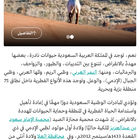
التفاصيل
نعم، توجد في المملكة العربية السعودية حيوانات نادرة، بعضها
مهددٌ بالانقراض، تتنوع بين الثدييات، والطيور، والزواحف،
والبرمائيات، ومنها:
النمر العربي
، وظبي الريم، والمها العربي، وظبي
الجبال (الإدمي)، والوعل. وتوجد هذه الأنواع الفطرية داخل نطاق 75
منطقة برّية وبحرية.
وتؤدي المبادرات الوطنية السعودية دورًا مهمًّا في إعادة تأهيل
واستدامة الحياة الفطرية في المنطقة وحماية الحيوانات المهددة
بالانقراض، إذ شهدت محمية محازة الصيد (
محمية الإمام سعود
بن عبدالعزيز
الملكية حاليًّا) ولادة أول مولود لظبي الإدمي في ذي
القعدة 1433هـ/سبتمبر 2012م، وفي
محافظة العلا
ولادة أنثى من