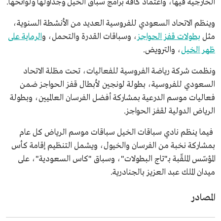
الخارجية فيها، واعتماد كافة برامج سباق الخيل وجداولها ولوائحها.
وينظم الاتحاد السعودي للفروسية العديد من الأنشطة السنوية،
مثل
بطولات قفز الحواجز
، وسباقات القدرة والتحمل، و
الرماية على
ظهر الخيل
، والترويض.
ونظمت شركة رياضة الفروسية للفعاليات، تحت مظلة الاتحاد
السعودي للفروسية، بطولة لونجين لأبطال قفز الحواجز ضمن
فعاليات موسم الدرعية بمشاركة أفضل الفرسان العالميين، وبطولة
الرياض الدولية لقفز الحواجز.
فيما ينظم نادي سباقات الخيل سباقات موسم الرياض كل عام
بمشاركة نخبة من الفرسان والخيول، ويشمل التنظيم إقامة كأس
المؤسّس الملقّبة بـ"تاج البطولات"، وسباق "كاس السعودية"، على
ميدان الملك عبد العزيز بالجنادرية.
المصادر