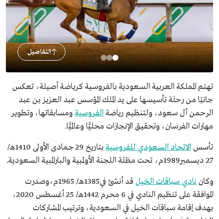
التفاصيل
تهتم المملكة العربية السعودية بالفروسية كرياضة أصيلة، تعكس
جانبًا من رحلة تأسيسها على يد الملك المؤسس عبد العزيز بن عبد
الرحمن آل سعود، ولتنظيم رياضة
الفروسية
ومسابقاتها، وتطوير
مهارات الفرسان، وتحقيق الإنجازات محليًّا وعالميًّا.
تأسس
الاتحاد السعودي للفروسية
بتاريخ 29 جمادى الأولى 1410هـ/
27 ديسمبر1989م، تحت مظلة اللجنة الأولمبية والبارالمبية السعودية.
وكان
نادي سباقات الخيل
قد أنشئ في1385هـ/ 1965م،وصدرت
الموافقة على تنظيم النادي في 6 محرم 1442هـ/ 25 أغسطس 2020،
بهدف إقامة سباقات الخيل في السعودية، وترتيب المشاركات