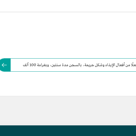
يُعاقب نظام حماية الطفل في السعودية كل من ارتكب فعلًا من أفعال الإيذاء وشكل جريمة، بالسجن مدة سنتين، وبغرامة 100 ألف