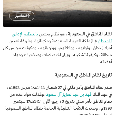
التفاصيل
نظام المناطق في السعودية
، هو نظام يختص
بالتنظيم الإداري
للمناطق
في المملكة العربية السعودية ومكوناتها، وطريقة تعيين
أمراء المناطق، ونوابهم، ووكلائهم، وواجباتهم، ومكونات مجلس كل
منطقة، وكيفية تشكيله، وبيان اختصاصات وصلاحيات ومهام
أعضائه.
تاريخ نظام المناطق في السعودية
صدر نظام المناطق بأمر ملكي في 27 شعبان 1412هـ/1 مارس 1992م،
في عهد الملك
فهد بن عبدالعزيز آل سعود
،وعُدّلت مواد عدة من
نظام المناطق بأمر ملكي بتاريخ 30 ربيع الأول 1414هـ/17 سبتمبر
1993م، وصدرت اللائحة التنفيذية الخاصة بنظام المناطق السعودية