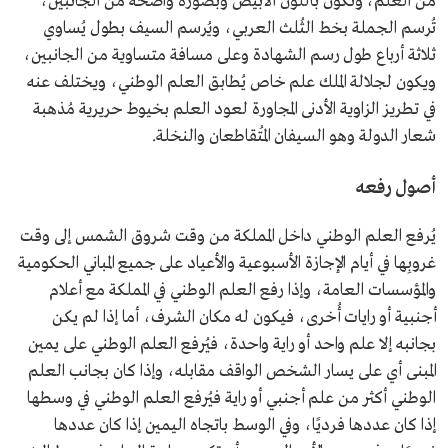
من العلم، وتكون باللون الأبيض وبصورة واضحة من الجانبين،
تُرسم الجملة بخط الثُلث العربي، ويُرسم السيف بطول يُساوي
ثلاثة أرباع طول رسم الشهادة وعلى مسافة متساوية من الجانبين،
ويكون لجلالة الملك علم خاص يُطابق العلم الوطني، ويختلف عنه
في تطريز الزاوية الأدنى المجاورة لعود العلم بخيوط حريرية مُذهبة
شعار الدولة وهو السيفان المُتقاطعان والنخلة.
أصول رفعه
يُرفع العلم الوطني داخل المملكة من وقت شروق الشمس إلى وقت
غروبِها في أيام الإجازة الأسبوعية والأعياد على جميع المباني الحكومية
والمؤسسات العامة، وإذا رفع العلم الوطني في المملكة مع أعلام
أجنبية أو رايات أُخرى، فيكون له مكان الشرف، أما إذا لم يكن
بجانبه إلا علم واحد أو راية واحدة، فيُرفع العلم الوطني على يمين
المبنى أي على يسار الشخص الواقف مقابله، وإذا كان بجانب العلم
الوطني أكثر من علم أجنبي أو راية فيُرفع العلم الوطني في وسطها
إذا كان عددها فرديًا، وفي الوسط باتجاه اليمين إذا كان عددها