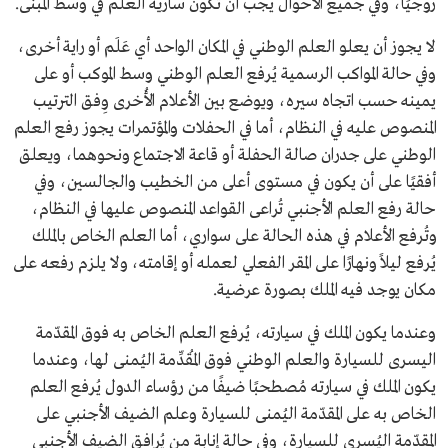
زوجيًا، وفي جميع الأحوال يجب أن تكون سارية العلم في وسط المبنى.
لا يجوز أن يعلو العلم الوطني في المكان الواحد أي عَلَم أو راية أخرى،
وفي حالة المواكب الرسمية يُرفع العلم الوطني وسط الموكب أو على
يمينه حسب اتجاه سيره، ويوضع بين الأعلام الأُخرى وِفق الترتيب
المنصوص عليه في النظام، أما في الحفلات والمؤتمرات يجوز رفع العلم
الوطني على جدران صالة الحفلة أو قاعة الاجتماع ونحوهما، ويعلق
أفقيًا على أن يكون في مستوى أعلى من الخطيب والجالسين، وفي
حالة رفع العلم الأجنبي تُراعى القواعد المنصوص عليها في النظام،
وتُرفع الأعلام في هذه الحالة على سواري، أما العلم الخاص بالملك
يُرفع ليلاً ونهارًا على المقر الفعلي لعمله أو إقامته، ولا يلزم رفعه على
مكان يوجد فيه الملك بصورة عرضية.
وعندما يكون الملك في سيارته، يُرفع العلم الخاص به فوق المقدّمة
اليسرى للسيارة والعلم الوطني فوق المُقدِّمة اليُمنى لها، وعندما
يكون الملك في سيارته مُصطحبًا ضيفًا من رؤساء الدول يُرفع العلم
الخاص به على المقدّمة اليُمنى للسيارة وعلم الضيف الأجنبي على
المقدّمة اليُسرى للسيارة، وفي حالة إنابة من يُرافق الضيف الأجنبي