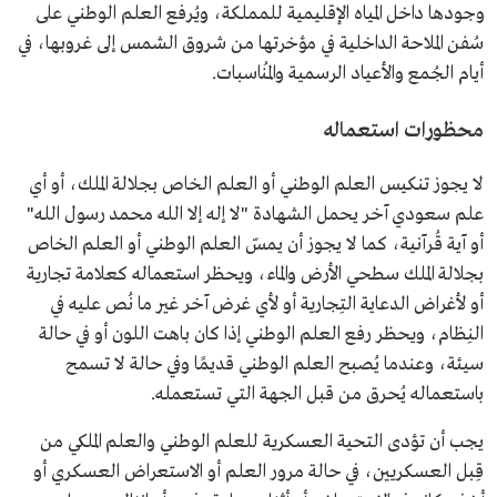
وجودها داخل المياه الإقليمية للمملكة، ويُرفع العلم الوطني على
سُفن الملاحة الداخلية في مؤخرتها من شروق الشمس إلى غروبها، في
أيام الجُمع والأعياد الرسمية والمُناسبات.
محظورات استعماله
لا يجوز تنكيس العلم الوطني أو العلم الخاص بجلالة الملك، أو أي
علم سعودي آخر يحمل الشهادة "لا إله إلا الله محمد رسول الله"
أو آية قُرآنية، كما لا يجوز أن يمسّ العلم الوطني أو العلم الخاص
بجلالة الملك سطحي الأرض والماء، ويحظر استعماله كعلامة تجارية
أو لأغراض الدعاية التِجارية أو لأي غرض آخر غير ما نُص عليه في
النِظام، ويحظر رفع العلم الوطني إذا كان باهت اللون أو في حالة
سيئة، وعندما يُصبح العلم الوطني قديمًا وفي حالة لا تسمح
باستعماله يُحرق من قبل الجهة التي تستعمله.
يجب أن تؤدى التحية العسكرية للعلم الوطني والعلم الملكي من
قِبل العسكريين، في حالة مرور العلم أو الاستعراض العسكري أو