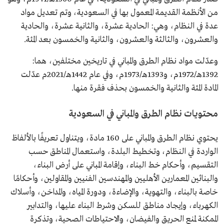
من الأنظمة القديمة المعمول بها في السعودية، وتم تعديل مواد
عدة في النظام، وهي: الحادية عشرة، والثانية عشرة، والحادية
والعشرون، والثالثة والعشرون، والثانية والخمسون بعد المئة.
وعدّلت مواد نظام الطرق والمباني في تاريخين مختلفين، هما:
1392هـ/1972م، و1393هـ/1973م، وفي عام 1442هـ/2021م عدّلت
المادة المئة والثانية والخمسون بحذف فقرة منها.
محتويات نظام الطرق والمباني في السعودية
يحتوي نظام الطرق والمباني على 160 مادة، ويتناول تعريفًا بالألفاظ
الواردة في النظام، وتخطيط البلدة، واستعمال المناطق حسب
التقسيم، وأحكام خط البناء، وإقامة المباني على أرض البناء،
والبنائين المعمارين الأهليين والمهندسين الفنيين والمقاولين، وأحكامًا
خاصة بالبناء، والتهوية، والإضاءة، ودورة المياه، والمداخن، وأسلاك
الكهرباء، وإيجاد مناطق للسكن وشرط البناء عليها، والتدابير
الممكنة لمنع الحريق والفيضان، والاحتياطات الصحية، وتذكرة