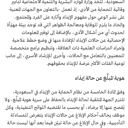
السعودية، تتخذ وزارة الموارد البشرية والتنمية الاجتماعية تدابير
وقائية للحماية من الأذى، إذ تعمل -بالتعاون مع الجهات المعنية-
على نشر الوعي حول مفهوم الإيذاء وآثاره على الفرد والمجتمع،
واتخاذ ما يلزم للوقاية ومعالجة الظواهر التي قد توجد بيئة مهيّأة
لحدوث أي من أشكال الأذى، بالإضافة إلى توفير المعلومات
الإحصائية عن حالات الإيذاء للإفادة منها في وضع خطط علاجية
وإجراء الدراسات العلمية ذات العلاقة، وتنظيم برامج متخصصة
للمعنيين بالتعامل مع الحالات، وأخرى للإرشاد الأسري، إلى جانب
توعية الفئات الأكثر عرضة للإيذاء بحقوقهم.
هوية المبلِّغ عن حالة إيذاء
وفق المادة الخامسة من نظام الحماية من الإيذاء في السعودية،
تلتزم الجهة المتلقية لحالة الإيذاء بالحفاظ على سرية هوية المبلِّغ، ولا
يُفصح عنها إلا برضاه، أو بحسب ما تقتضيه اللوائح التنفيذية، وكل
موظف يخالف أحكام الإبلاغ عن حالات الإيذاء يتعرض للمساءلة
التأديبية، وفي حال الإبلاغ عن حالة تبيّن فيما بعد أنها ليست حالة