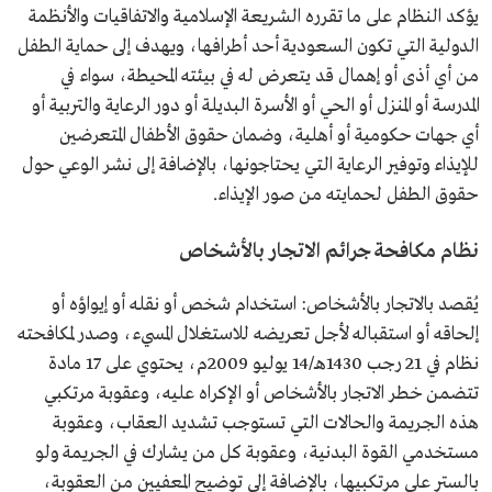
يؤكد النظام على ما تقرره الشريعة الإسلامية والاتفاقيات والأنظمة
الدولية التي تكون السعودية أحد أطرافها، ويهدف إلى حماية الطفل
من أي أذى أو إهمال قد يتعرض له في بيئته المحيطة، سواء في
المدرسة أو المنزل أو الحي أو الأسرة البديلة أو دور الرعاية والتربية أو
أي جهات حكومية أو أهلية، وضمان حقوق الأطفال المتعرضين
للإيذاء وتوفير الرعاية التي يحتاجونها، بالإضافة إلى نشر الوعي حول
حقوق الطفل لحمايته من صور الإيذاء.
نظام مكافحة جرائم الاتجار بالأشخاص
يُقصد بالاتجار بالأشخاص: استخدام شخص أو نقله أو إيواؤه أو
إلحاقه أو استقباله لأجل تعريضه للاستغلال المسيء، وصدر لمكافحته
نظام في 21 رجب 1430هـ/14 يوليو 2009م، يحتوي على 17 مادة
تتضمن خطر الاتجار بالأشخاص أو الإكراه عليه، وعقوبة مرتكبي
هذه الجريمة والحالات التي تستوجب تشديد العقاب، وعقوبة
مستخدمي القوة البدنية، وعقوبة كل من يشارك في الجريمة ولو
بالستر على مرتكبيها، بالإضافة إلى توضيح المعفيين من العقوبة،