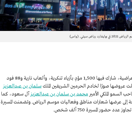
بوليفارد رياض سيتي. (واس)
تضمن افتتاح موسم الرياض 2021 مسيرة استعراضية، شارك فيها 1,500 مؤدٍ بأزياء تنكرية، وألعاب نارية و88 فود
سلمان بن عبدالعزيز
ب السمو الملكي الأمير
محمد بن سلمان بن عبدالعزيز
آل سعود، كما
فة إلى عرضها شعارات مناطق وفعاليات موسم الرياض. وتضمنت المسيرة
 عدد حضور المسيرة 750 ألف شخص.