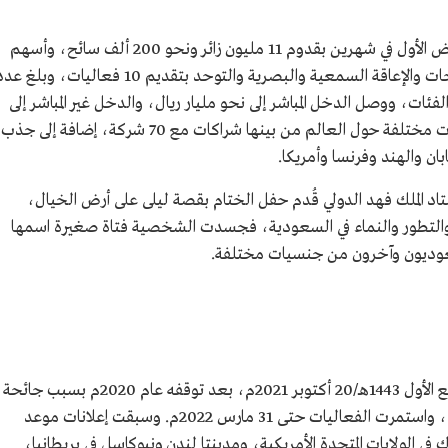
تمثلت الأرقام القياسية التي حققها موسم الرياض الأول في شهرين بقدوم 11 مليون زائر ونحو 200 ألف سائح، وأسهم
الموسم في دعم الفئات الخاصة من ذوي الاحتياجات والإعاقة السمعية والبصرية والتوحد بتقديم 10 فعاليات، وبلغ
306,1 شخصًا من تلك الفئات، ووصل الدخل المباشر إلى نحو مليار ريال، والدخل غير المباشر إلى
نحو أربعة مليارات ريال، كما عقد الموسم شراكات مختلفة حول العالم من بينها شراكات مع 70 شركة، إضافة إلى جذب
د الملك فهد الدولي قُدم حفل الختام بقصة ليلى على أرض الخيال،
والتطور والنماء في السعودية، فجسدت الشخصية فتاة صغيرة اسمها
انطلقت فعاليات موسم الرياض 2021 في 14 ربيع الأول 1443هـ/20 أكتوبر 2021م، بعد توقفه عام 2020م بسبب جائحة
فيروس كورونا وحمل الموسم شعار "تخيّل أكثر"، واستمرت الفعاليات حتى 31 مارس 2022م. وسبقت إعلانات موعد
 في الولايات المتحدة الأمريكية، ومدينتا لندن ونيوكاسل في بريطانيا،