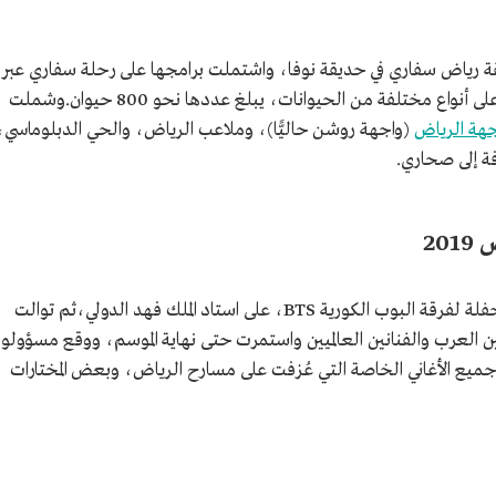
الرياض 2019 فعالية منطقة رياض سفاري في حديقة نوفا، واشتملت برامجها على رحلة سفاري عبر
سيارات مخصصة للتجول، تتيح للزوار الاطلاع على أنواع مختلفة من الحيوانات، يبلغ عددها نحو 800 حيوان.وشملت
جهة الرياض
(واجهة روشن حاليًّا)، وملاعب الرياض، والحي الدبلوماسي،
فة إلى صحاري.
20
استهلت الانطلاقة الفنية لموسم الرياض 2019 بحفلة لفرقة البوب الكورية BTS، على استاد الملك فهد الدولي،ثم توالت
ن العرب والفنانين العالميين واستمرت حتى نهاية الموسم، ووقع مسؤولو
 جميع الأغاني الخاصة التي عُزفت على مسارح الرياض، وبعض المختارات