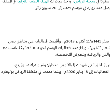
نويًّا في
مدينة الرياض
، وأحد مبادرات
الهيئة العامة للترفيه
في المملكة
انطلقت النسخة الأولى من موسم الرياض في 12 صفر 1441هـ/11 أكتوبر 2019م، وأقيمت فعالياته على مناطق يصل
مجموع مساحتها إلى نحو 14 مليون م2، تحت شعار "تخيّل"، وبلغ عدد فعاليات الموسم نحو 100 فعالية تتناسب مع
الفن والرياضة والمعارض المتخصصة.
مناطق التي شهدت إقبالاً وهي مناطق: ونتر وندرلاند، والمربع،
والسفاري، وصحاري الرياض، التي مددت فيها الفعاليات إلى 18 يناير 2020م، بينما مددت في منطقة الرياض بوليفارد