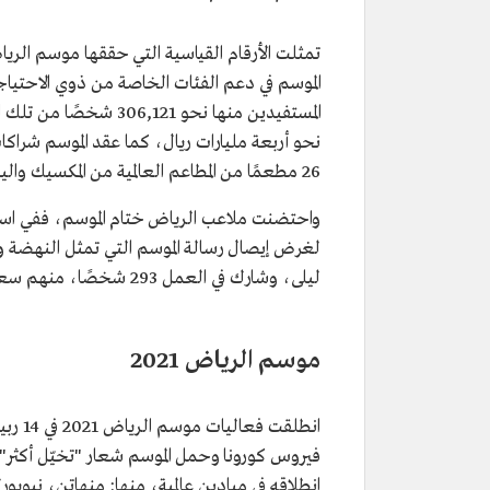
المستفيدين منها نحو 21
26 مطعمًا من المطاعم العالمية من المكسيك واليابان والهند وفرنسا وأمريكا.
واحتضنت ملاعب الرياض ختام الموسم، ففي استا
لغرض إيصال رسالة الموسم التي تمثل النهضة 
ليلى، وشارك في العمل 293 شخصًا، منهم سعوديون وآخرون من جنسيات مختلفة.
موسم الرياض 2021
انطلاقه في ميادين عالمية، منها: منهاتن، نيويورك