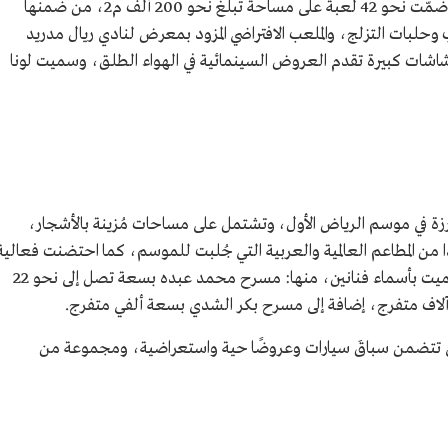
تضمنت فعالية منطقة الرياض ونتر وندرلاند، وضمّت نحو 42 لعبة على مساحة تبلغ نحو 200 ألف م2، من ضمنها
 وحلبات التزلج، والملعب الافتراضي المزود بمعرض لنادي ريال مدريد
شاشات كبيرة تقدم العروض السينمائية في الهواء الطلق، وسميت لونا
ارزة في موسم الرياض الأول، وتشتمل على مساحات مُزينة بالأشجار،
 من المطاعم العالمية والعربية التي جُلبت للموسم، كما احتضنت فعالية
سينما خارجية، وعروضًا كوميدية، ومسارح سُميت بأسماء فنانين، منها: مسرح محمد عبده بسعة تصل إلى نحو 22
لاف متفرج، إضافة إلى مسرح بكر الشدي بسعة ألفي متفرج.
 تتضمن سباقَ سيارات وعروضًا حية واستعراضية، ومجموعة من