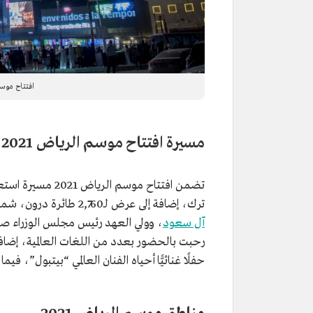
افتتاح موسم الرياض 2021 في 
مسيرة افتتاح موسم الرياض 2021
ترك، إضافة إلى عرض لـ2,760 طائرة درون، شملت عروضها صورًا لخادم الحرمين الشريفين الملك
آل سعود
، وولي العهد رئيس مجلس الوزراء صاح
رحبت بالحضور بعدد من اللغات العالمية، إضا
حفلًا غنائيًّا أحياه الفنان العالمي “بيتبول”، فيما تجاوز