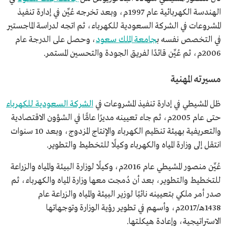
الهندسة الكهربائية عام 1997م، وبعد تخرجه عُيِّن في إدارة تنفيذ
المشروعات في الشركة السعودية للكهرباء، ثم اتجه لدراسة الماجستير
في التخصص نفسه ب
جامعة الملك سعود
، وحصل على الدرجة عام
2006م، ثم عُيِّن قائدًا لفريق الجودة والتحسين المستمر.
مسيرته المهنية
ظل المشيطي في إدارة تنفيذ المشروعات في
الشركة السعودية للكهرباء
حتى عام 2005م، ثم جاء تعيينه مديرًا عامًّا في الشؤون الاقتصادية
والتعريفية بهيئة تنظيم الكهرباء والإنتاج المزدوج، وبعد 10 سنوات
انتقل إلى وزارة المياه والكهرباء وكيلًا للتخطيط والتطوير.
عُيِّن منصور المشيطي عام 2016م، وكيلًا لوزارة البيئة والمياه والزراعة
للتخطيط والتطوير، بعد أن دُمجت معها وزارة المياه والكهرباء، ثم
صدر أمر ملكي بتعيينه نائبًا لوزير البيئة والمياه والزراعة عام
1438هـ/2017م، وأسهم في تطوير رؤية الوزارة وتوجهاتها
الاستراتيجية، وإعادة هيكلتها.