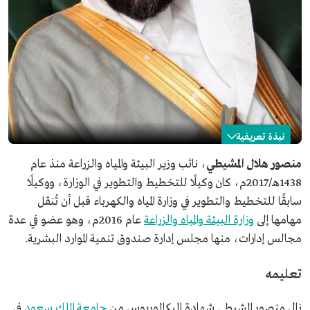
نبذة تعريفية
منصور المشيطي
منصور هلال المشيطي
، نائب وزير البيئة والمياه والزراعة منذ عام
1438هـ/2017م، كان وكيلًا للتخطيط والتطوير في الوزارة، ووكيلًا
الاسم
منصور المشيطي.
سابقًا للتخطيط والتطوير في وزارة المياه والكهرباء قبل أن تُنقل
منصبه الحالي
نائب وزير البيئة والمياه والزراعة.
مهامها إلى
وزارة البيئة والمياه والزراعة
عام 2016م، وهو عضو في عدة
تاريخ التعيين
2017م.
مجالس إدارات، منها مجلس إدارة صندوق تنمية الموارد البشرية.
مناصب سابقة
وكيل لوزارة البيئة والمياه والزراعة للتخطيط والتطوير.
المؤهلات العلمية
بكالوريوس في الهندسة الكهربائية من جامعة الملك سعود.
تعليمه
ماجستير في الهندسة الكهربائية من جامعة الملك سعود.
نال منصور المشيطي شهادة البكالوريوس من
جامعة الملك سعود
في