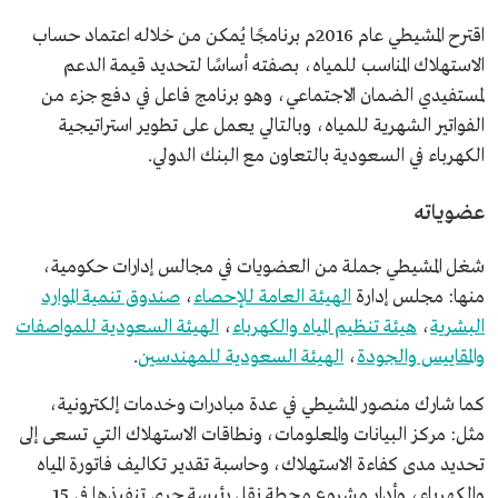
اقترح المشيطي عام 2016م برنامجًا يُمكن من خلاله اعتماد حساب
الاستهلاك المناسب للمياه، بصفته أساسًا لتحديد قيمة الدعم
لمستفيدي الضمان الاجتماعي، وهو برنامج فاعل في دفع جزء من
الفواتير الشهرية للمياه، وبالتالي يعمل على تطوير استراتيجية
الكهرباء في السعودية بالتعاون مع البنك الدولي.
عضوياته
شغل المشيطي جملة من العضويات في مجالس إدارات حكومية،
منها: مجلس إدارة
الهيئة العامة للإحصاء
،
صندوق تنمية الموارد
البشرية
،
هيئة تنظيم المياه والكهرباء
،
الهيئة السعودية للمواصفات
والمقاييس والجودة
،
الهيئة السعودية للمهندسين
.
كما شارك منصور المشيطي في عدة مبادرات وخدمات إلكترونية،
مثل: مركز البيانات والمعلومات، ونطاقات الاستهلاك التي تسعى إلى
تحديد مدى كفاءة الاستهلاك، وحاسبة تقدير تكاليف فاتورة المياه
والكهرباء، وأدار مشروع محطة نقل رئيسة جرى تنفيذها في 15