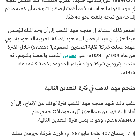
74هـ/694م، دورًا إسلامية جديدة لضرب العملة، كما استغل المنجم
في عهد الدولة العباسية، فقد أكدت المصادر التاريخية أن كمية ما تم
إنتاجه من المنجم بلغت نحو 40 طنًا.
استمر ذلك النشاط في منجم مهد الذهب إلى أن وحّد الملك المؤسس
عبدالعزيز بن عبدالرحمن آل سعود المملكة العربية السعودية، وفي
عهده عملت شركة نقابة التعدين السعودية (SAMS) خلال الفترة
من عام 1939م - 1954م، على
تعدين
الذهب والفضة بالمنجم، ثم
منحت بترومين شركة جولد فيلدز المحدودة رخصة كشف عام
1976م.
منجم مهد الذهب في فترة التعدين الثانية
عقب ذلك شهد منجم مهد الذهب فترة توقف عن الإنتاج، إلى أن
أعاد الملك فهد بن عبدالعزيز آل سعود افتتاحه في عام
1403هـ/1983م، وهو ما يمثل فترة التعدين الثانية.
في 17 رمضان 1407هـ/15 مايو 1987م، قررت شركة بترومين تملك