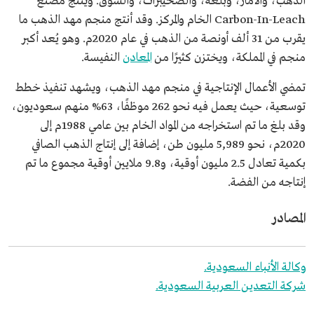
الذهب، والأمار، وبلغة، والصخيبرات، والسوق. وينتج مصنع
Carbon-In-Leach الخام والمركز. وقد أنتج منجم مهد الذهب ما
يقرب من 31 ألف أونصة من الذهب في عام 2020م. وهو يُعد أكبر
منجم في المملكة، ويختزن كثيرًا من
المعادن
النفيسة.
تمضي الأعمال الإنتاجية في منجم مهد الذهب، ويشهد تنفيذ خطط
توسعية، حيث يعمل فيه نحو 262 موظفًا، 63% منهم سعوديون،
وقد بلغ ما تم استخراجه من المواد الخام بين عامي 1988م إلى
2020م، نحو 5,989 مليون طن، إضافة إلى إنتاج الذهب الصافي
بكمية تعادل 2.5 مليون أوقية، و9.8 ملايين أوقية مجموع ما تم
إنتاجه من الفضة.
المصادر
وكالة الأنباء السعودية.
شركة التعدين العربية السعودية.