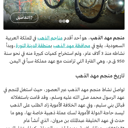
التفاصيل
منجم مهد الذهب
، هو أحد أقدم
مناجم الذهب
في المملكة العربية
السعودية، يقع في
محافظة مهد الذهب
ب
منطقة المدينة المنورة
،وبدأ
نشاطه منذ 3 آلاف عام، وتم استخراج كميات كبيرة منه في نحو سنة
950 ق.م، وهي الفترة التي تزامنت مع عهد مملكة سبأ في اليمن.
تاريخ منجم مهد الذهب
تواصل نشاط منجم مهد الذهب عبر العصور، حيث استغل المنجم في
عهد الرسول محمد صلى الله عليه وسلم، وقد قامت باستغلاله
قبائل بني سليم، وفي عهد الخلافة الأموية زاد الطلب على الذهب
ليسد حاجة الدولة الأموية لسك عملة ذهبية خاصة بها، وهو ما
حدث في عهد الخليفة عبدالملك بن مروان، الذي أنشأ عام