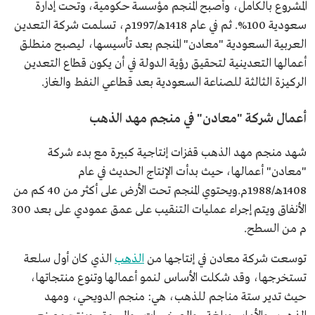
المشروع بالكامل، وأصبح المنجم مؤسسة حكومية، وتحت إدارة
سعودية 100%. ثم في عام 1418هـ/1997م، تسلمت شركة التعدين
العربية السعودية "معادن" المنجم بعد تأسيسها، ليصبح منطلق
أعمالها التعدينية لتحقيق رؤية الدولة في أن يكون قطاع التعدين
الركيزة الثالثة للصناعة السعودية بعد قطاعي النفط والغاز.
أعمال شركة "معادن" في منجم مهد الذهب
شهد منجم مهد الذهب قفزات إنتاجية كبيرة مع بدء شركة
"معادن" أعمالها، حيث بدأت الإنتاج الحديث في عام
1408هـ/1988م.ويحتوي المنجم تحت الأرض على أكثر من 40 كم من
الأنفاق ويتم إجراء عمليات التنقيب على عمق عمودي على بعد 300
م من السطح.
توسعت شركة معادن في إنتاجها من
الذهب
الذي كان أول سلعة
تستخرجها، وقد شكلت الأساس لنمو أعمالها وتنوع منتجاتها،
حيث تدير ستة مناجم للذهب، هي: منجم الدويحي، ومهد