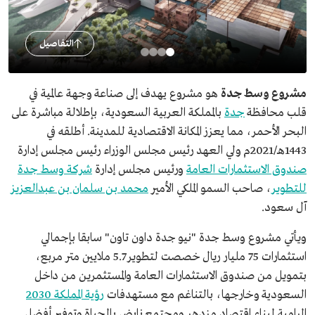
التفاصيل
مشروع وسط جدة
هو مشروع يهدف إلى صناعة وجهة عالمية في
قلب محافظة
جدة
بالمملكة العربية السعودية، بإطلالة مباشرة على
البحر الأحمر، مما يعزز المكانة الاقتصادية للمدينة. أطلقه في
1443هـ/2021م ولي العهد رئيس مجلس الوزراء رئيس مجلس إدارة
صندوق الاستثمارات العامة
ورئيس مجلس إدارة
شركة وسط جدة
للتطوير
، صاحب السمو الملكي الأمير
محمد بن سلمان بن عبدالعزيز
آل سعود.
ويأتي مشروع وسط جدة "نيو جدة داون تاون" سابقا بإجمالي
استثمارات 75 مليار ريال خصصت لتطوير 5.7 ملايين متر مربع،
بتمويل من صندوق الاستثمارات العامة والمستثمرين من داخل
السعودية وخارجها، بالتناغم مع مستهدفات
رؤية المملكة 2030
الرامية لبناء اقتصاد مزدهر ومجتمع نابض بالحياة وتوفير أفضل