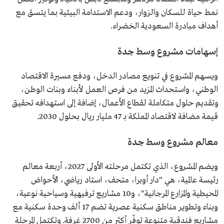
نمط حياة للسكان والزوار، ودعم الاستدامة البيئية بما يتسق مع
أهداف مبادرة السعودية الخضراء.
إسهامات مشروع وسط جدة
ويسهم المشروع في تنويع مصادر الدخل، ودفع مسيرة الاقتصاد
الوطني، واستحداث المزيد من فرص العمل لأبناء وبنات الوطن،
وتقديم حلول متكاملة لقطاع الأعمال، إضافة إلى استهدافه تحقيق
قيمة مضافة لاقتصاد المملكة بـ 47 مليار ريال بحلول 2030.
معالم مشروع وسط جدة
ويضم المشروع، الذي تكتمل مرحلته الأولى 2027، أربعة معالم
رئيسة عالمية، هي "دار أوبرا، متحف، استاد رياضي، الأحواض
المحيطية والمزارع المرجانية"، و10 مشاريع ترفيهية وسياحية نوعية،
وبناء وتطوير مناطق سكنية عصرية تضم 17 ألف وحدة سكنية مع
مشاريع فندقية متنوعة توفّر أكثر من 2700 غرفة. وتكتمل المرحلة