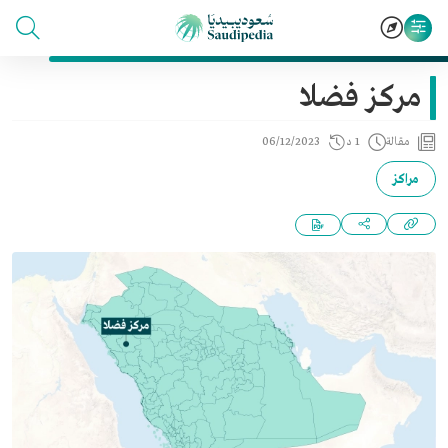
مركز فضلا
مقالة
1 د
06/12/2023
مراكز