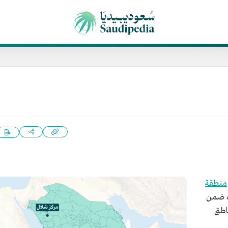
منطقة
َف ضمن
ناطق