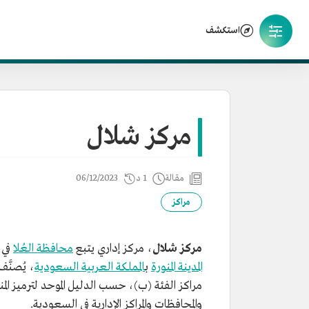
استكشف
مركز شلال
مقالة
1 د
06/12/2023
مراكز
مركز شلال
، مركز إداري يتبع
محافظة العُلا
في
المدينة المنورة
ب
المملكة العربية السعودية
، يُصنّ
مراكز الفئة (ب)، حسب الدليل الموحد لترميز الم
والمحافظات والمراكز الإدارية في السعودية.