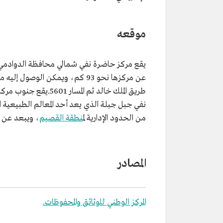
موقعه
يقع مركز حاضرة نفي شمالي محافظة الدوادمي
عن مركزها نحو 93 كم، ويمكن الوصول إليه
طريق الملك خالد ثم المسار 5601.يق
من الحدود الإدارية ل
منطقة القصيم
، ويبعد عن
المصادر
المركز الوطني للوثائق والمحفوظات.