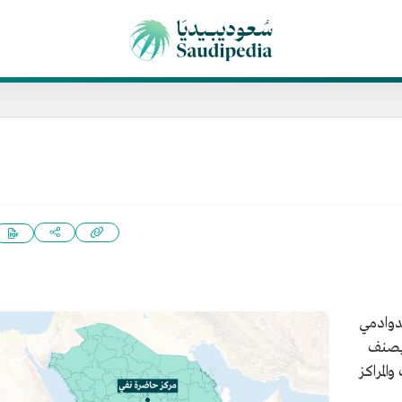
دوادمي
يصنف
لمراكز