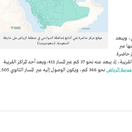
، ويبعد
موقع مركز حاضرة نفي التابع لمحافظة الدوادمي في منطقة الرياض على خارطة
السعودية. (سعوديبيديا)
 منها عبر
ع جنوب مركز حاضرة
نفي جبل جبلة الذي يعد أحد المعالم الطبيعية القريبة، إذ يبعد عنه نحو 37 كم عبر المسار 411،ويعد أحد المراكز القريبة
مدينة الرياض
نحو 366 كم، ويكون الوصول إليه عبر المسار الثانوي 505.