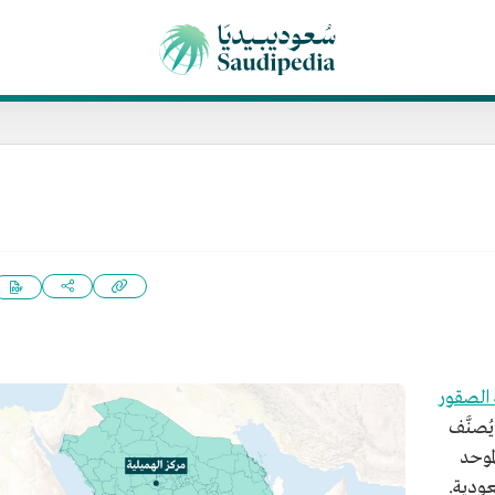
الصقور
يُصنَّف
موحد
سعودية.