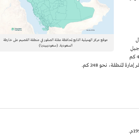
ل
موقع مركز الهميلية التابع لمحافظة عقلة الصقور في منطقة القصيم على خارطة
السعودية. (سعوديبيديا)
جبل
عطرة،ويبعد عن محافظة عقلة الصقور نحو 49 كم
 المنطقة، نحو 248 كم.