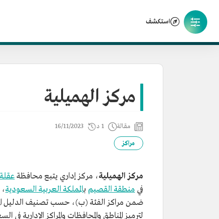
استكشف
مركز الهميلية
مقالة
1 د
16/11/2023
مراكز
مركز الهميلية
، مركز إداري يتبع محافظة
عقلة 
في
منطقة القصيم
ب
المملكة العربية السعودية
، 
ضمن مراكز الفئة (ب)، حسب تصنيف الدليل ال
لترميز المناطق والمحافظات والمراكز الإدارية في ال