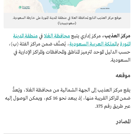
موقع مركز العذيب التابع لمحافظة العلا في منطقة المدينة المنورة على خارطة السعودية.
(سعوديبيديا)
مركز العذيب،
مركز إداري يتبع
محافظة العُلا
في
منطقة المدينة
المنورة
ب
المملكة العربية السعودية
، يُصنَّف ضمن مراكز الفئة (ب)،
حسب الدليل الموحد لترميز المناطق والمحافظات والمراكز الإدارية في
السعودية.
موقعه
يقع مركز العذيب إلى الجهة الشمالية من محافظة العُلا، ويُعدُّ
ضمن المراكز القريبة منها، إذ يبعد نحو 16 كم، ويمكن الوصول إليه
عبر طريق رقم 375.
المصادر