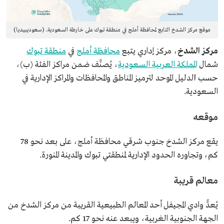
موقع مركز الشدخ التابع لمحافظة أملج في منطقة تبوك على خارطة السعودية. (سعوديبيديا)
مركز الشدخ
، مركز إداري يتبع
محافظة أملج
في
منطقة تبوك
شمال
المملكة العربية السعودية
، يُصنَّف ضمن مراكز الفئة (ب)،
حسب
ا
لدليل الموحد لترميز المناطق والمحافظات والمراكز الإدارية في
السعودية.
موقعه
يقع مركز الشدخ جنوب شرقي محافظة أملج، على بعد نحو 78
كم، وتجاوره الحدود الإدارية لمنطقتي تبوك والمدينة المنورة.
معالم قريبة
يُعدُّ وادي المجيفل أحد المعالم الطبيعية القريبة من مركز الشدخ من
الجهة الجنوبية الغربية، ويبعد عنه نحو 17 كم.