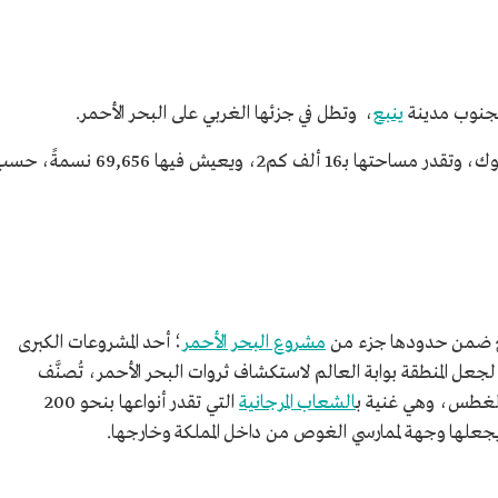
لجنوب مدينة
ينبع
، وتطل في جزئها الغربي على البحر الأحمر.
أملج ثانية المحافظات في عدد السكان بمنطقة تبوك، وتقدر مساحتها بـ16 ألف كم2، ويعيش فيها 69,656 نسمة
ويقع ضمن حدودها جزء من
مشروع البحر الأحمر
؛ أحد المشروعات الكبرى
المنطقة بوابة العالم لاستكشاف ثروات البحر الأحمر، تُصنَّف
الغطس، وهي غنية ب
الشعاب المرجانية
التي تقدر أنواعها بنحو 200