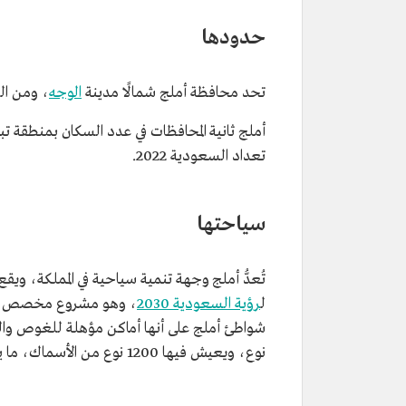
حدودها
تحد محافظة أملج شمالًا مدينة
الوجه
، ومن ا
تعداد السعودية 2022.
سياحتها
تُعدُّ أملج وجهة تنمية سياحية في المملكة، 
ل
رؤية السعودية 2030
، وهو مشروع مخصص لجعل 
شواطئ أملج على أنها أماكن مؤهلة للغوص و
نوع، ويعيش فيها 1200 نوع من الأسماك، ما يجعلها وجهة لممارسي الغوص من داخل المملكة وخارجها.