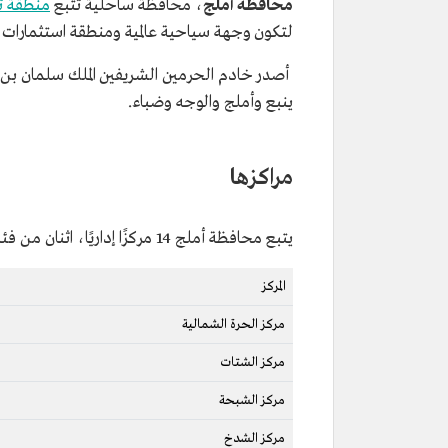
محافظة أملج
، محافظة ساحلية تتبع
منطقة ت
لتكون وجهة سياحية عالمية ومنطقة استثمارات في المملكة، تضم أرخبيل
ينبع وأملج والوجه وضباء.
مراكزها
يتبع محافظة أملج 14 مركزًا إداريًا، اثنان من فئة "أ"، و12 من فئة "ب"، هي:
المركز
مركز الحرة الشمالية
مركز الشتات
مركز الشبحة
مركز الشدخ