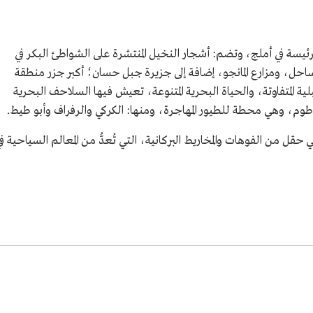
لرئيسة في أملج، وتضم: أشجار النخيل المنتشرة على الشواطئ البكر في
احل، ومزارع المانجو، إضافة إلى جزيرة جبل حسان؛ أكبر جزر منطقة
ة المتفاوتة، والحياة البحرية المتنوعة، تعيش فيها السلاحف البحرية
أطوم، وهي محطة للطيور المهاجرة، ومنها: الكركي والرفراف وأبو طيط.
 حقل من الفوهات والمخاريط البركانية، التي تُعدُّ من المعالم السياحية ف