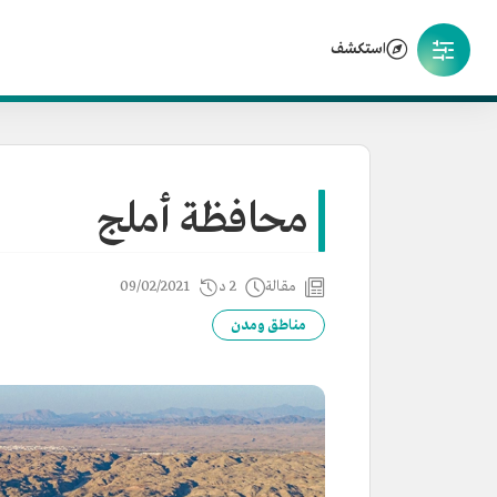
استكشف
محافظة أملج
مقالة
2 د
09/02/2021
مناطق ومدن