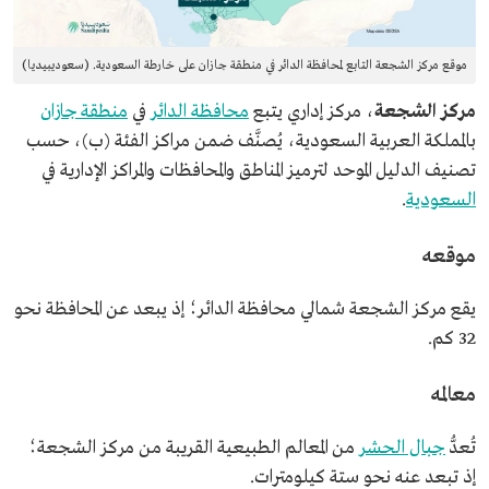
موقع مركز الشجعة التابع لمحافظة الدائر في منطقة جازان على خارطة السعودية. (سعوديبيديا)
مركز الشجعة
، مركز إداري يتبع
محافظة الدائر
في
منطقة جازان
بالمملكة العربية السعودية، يُصنَّف ضمن مراكز الفئة (ب)، حسب
تصنيف
الدليل الموحد لترميز المناطق والمحافظات والمراكز الإدارية
في
السعودية
.
موقعه
يقع مركز الشجعة شمالي محافظة الدائر؛ إذ يبعد عن المحافظة نحو
32 كم.
معالمه
تُعدُّ
جبال الحشر
من المعالم الطبيعية القريبة من مركز الشجعة؛
إذ تبعد عنه نحو ستة كيلومترات.