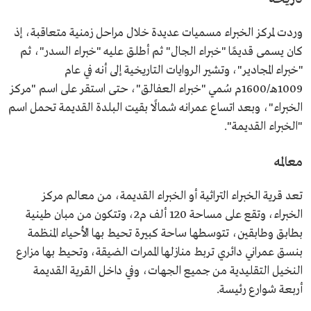
وردت لمركز الخبراء مسميات عديدة خلال مراحل زمنية متعاقبة، إذ
كان يسمى قديمًا "خبراء الجال" ثم أطلق عليه "خبراء السدر"، ثم
"خبراء المجادير"، وتشير الروايات التاريخية إلى أنه في عام
1009هـ/1600م سُمي "خبراء العفالق"، حتى استقر على اسم "مركز
الخبراء"، وبعد اتساع عمرانه شمالًا بقيت البلدة القديمة تحمل اسم
"الخبراء القديمة".
معالمه
تعد قرية الخبراء التراثية أو الخبراء القديمة، من معالم مركز
الخبراء، وتقع على مساحة 120 ألف م2، وتتكون من مبان طينية
بطابق وطابقين، تتوسطها ساحة كبيرة تحيط بها الأحياء المنظمة
بنسق عمراني دائري تربط منازلها الممرات الضيقة، وتحيط بها مزارع
النخيل التقليدية من جميع الجهات، وفي داخل القرية القديمة
أربعة شوارع رئيسة.