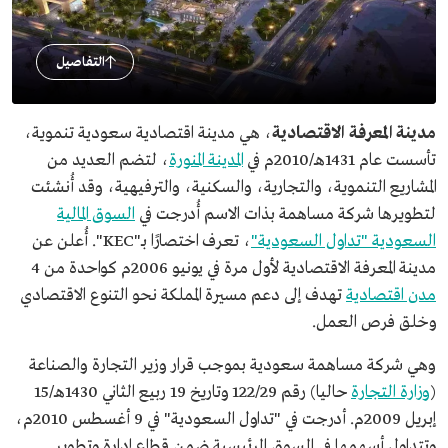
التفاصيل
مدينة المعرفة الاقتصادية
، هي مدينة اقتصادية سعودية تنموية،
تأسست عام 1431هـ/2010م في
المدينة المنورة
، لتضم العديد من
المشاريع التنموية، والتجارية، والسكنية، والترفيهية، وقد أُنشئت
لتطويرها شركة مساهمة بذات الاسم أُدرجت في
السوق المالية
السعودية "تداول السعودية"
، تعرف اختصارًا بـ"KEC". أُعلن عن
مدينة المعرفة الاقتصادية لأول مرة في يونيو 2006م كواحدة من 4
مدن اقتصادية
تهدف إلى دعم مسيرة المملكة نحو التنوع الاقتصادي
وخلق فرص العمل.
وهي شركة مساهمة سعودية بموجب قرار وزير التجارة والصناعة
(
وزارة التجارة
حاليا) رقم 122/29 وتاريخ 19 ربيع الثاني 1430هـ/15
إبريل 2009م. أدرجت في "تداول السعودية" في 9 أغسطس 2010م،
وتتداول أسهمها في السوق الرئيسية ضمن قطاع إدارة وتطوير