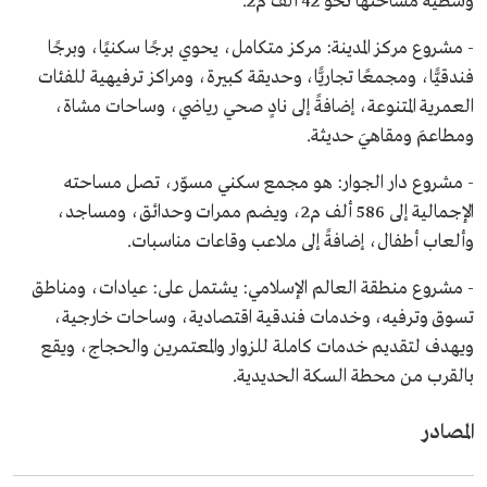
وسطية مساحتها نحو 42 ألف م2.
- مشروع مركز المدينة: مركز متكامل، يحوي برجًا سكنيًا، وبرجًا
فندقيًّا، ومجمعًا تجاريًّا، وحديقة كبيرة، ومراكز ترفيهية للفئات
العمرية المتنوعة، إضافةً إلى نادٍ صحي رياضي، وساحات مشاة،
ومطاعمَ ومقاهيَ حديثة.
- مشروع دار الجوار: هو مجمع سكني مسوّر، تصل مساحته
الإجمالية إلى 586 ألف م2، ويضم ممرات وحدائق، ومساجد،
وألعاب أطفال، إضافةً إلى ملاعب وقاعات مناسبات.
- مشروع منطقة العالم الإسلامي: يشتمل على: عيادات، ومناطق
تسوق وترفيه، وخدمات فندقية اقتصادية، وساحات خارجية،
ويهدف لتقديم خدمات كاملة للزوار والمعتمرين والحجاج، ويقع
بالقرب من محطة السكة الحديدية.
المصادر