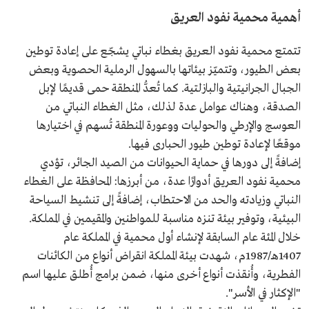
أهمية محمية نفود العريق
تتمتع محمية نفود العريق بغطاء نباتي يشجّع على إعادة توطين
بعض الطيور، وتتميّز بيئاتها بالسهول الرملية الحصوية وبعض
الجبال الجرانيتية والبازلتية. كما تُعدُّ المنطقة حمى قديمًا لإبل
الصدقة، وهناك عوامل عدة لذلك، مثل الغطاء النباتي من
العوسج والإرطي والحوليات ووعورة المنطقة تُسهم في اختيارها
موقعًا لإعادة توطين طيور الحبارى فيها.
إضافةً إلى دورها في حماية الحيوانات من الصيد الجائر، تؤدي
محمية نفود العريق أدوارًا عدة، من أبرزها: المحافظة على الغطاء
النباتي وزيادته والحد من الاحتطاب، إضافةً إلى تنشيط السياحة
البيئية، وتوفير بيئة تنزه مناسبة للمواطنين والمقيمين في المملكة.
خلال المئة عام السابقة لإنشاء أول محمية في المملكة عام
1407هـ/1987م، شهدت بيئة المملكة انقراض أنواع من الكائنات
الفطرية، وأُنقذت أنواع أخرى منها، ضمن برامج أُطلق عليها اسم
"الإكثار في الأسر".