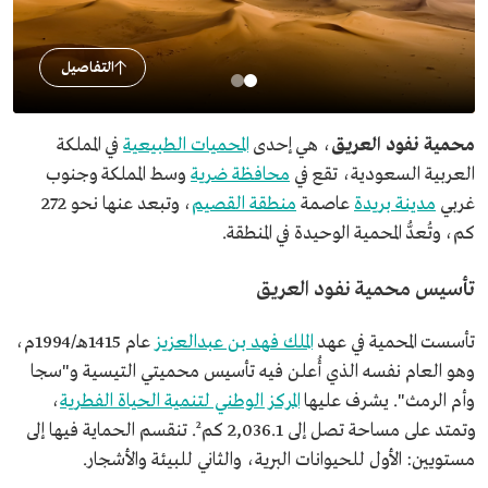
التفاصيل
محمية نفود العريق
، هي إحدى
المحميات الطبيعية
في المملكة
العربية السعودية، تقع في
محافظة ضرية
وسط المملكة وجنوب
غربي
مدينة بريدة
عاصمة
منطقة القصيم
، وتبعد عنها نحو 272
كم، وتُعدُّ المحمية الوحيدة في المنطقة.
تأسيس محمية نفود العريق
تأسست المحمية في عهد
الملك فهد بن عبدالعزيز
عام 1415هـ/1994م،
وهو العام نفسه الذي أُعلن فيه تأسيس محميتي التيسية و"سجا
وأم الرمث". يشرف عليها
المركز الوطني لتنمية الحياة الفطرية
،
وتمتد على مساحة تصل إلى 2,036.1 كم². تنقسم الحماية فيها إلى
مستويين: الأول للحيوانات البرية، والثاني للبيئة والأشجار.