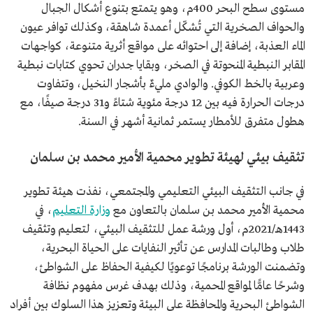
مستوى سطح البحر 400م، وهو يتمتع بتنوع أشكال الجبال
والحواف الصخرية التي تُشكّل أعمدة شاهقة، وكذلك توافر عيون
الماء العذبة، إضافة إلى احتوائه على مواقع أثرية متنوعة، كواجهات
المقابر النبطية المنحوتة في الصخر، وبقايا جدران تحوي كتابات نبطية
وعربية بالخط الكوفي. والوادي مليءٌ بأشجار النخيل، وتتفاوت
درجات الحرارة فيه بين 12 درجة مئوية شتاءً و31 درجة صيفًا، مع
هطول متفرق للأمطار يستمر ثمانية أشهر في السنة.
تثقيف بيئي لهيئة تطوير محمية الأمير محمد بن سلمان
في جانب التثقيف البيئي التعليمي والمجتمعي، نفذت هيئة تطوير
محمية الأمير محمد بن سلمان بالتعاون مع
وزارة التعليم
، في
1443هـ/2021م، أول ورشة عمل للتثقيف البيئي، لتعليم وتثقيف
طلاب وطالبات المدارس عن تأثير النفايات على الحياة البحرية،
وتضمنت الورشة برنامجًا توعويًا لكيفية الحفاظ على الشواطئ،
وشرحًا عامًّا لمواقع المحمية، وذلك بهدف غرس مفهوم نظافة
الشواطئ البحرية والمحافظة على البيئة وتعزيز هذا السلوك بين أفراد