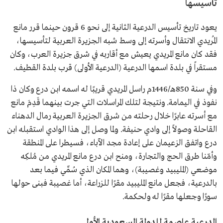
تأسيسها
يعود تاريخ تأسيس الدرعية الثانية إلى نحو 6 قرون حينما قرر مانع
المُريدي الانتقال وأسرته إلى وسط شبه الجزيرة العربية لتأسيسها،
فقد كان مانع المريدي يعيش مع أقاربه في شرق جزيرة العرب، وكان
مستقراً في بلدة اسمها الدرعية (الدرعية الأولى) قرب بلدة القطيف.
وفي سنة 850هـ/1446م راسل المريدي قريبًا له اسمه ابن درع وكان ذا
نفوذ في اليمامة. ونتيجة لتلك المراسلات التي جرت بينهما قَدِمَ مانع
مع أسرته عابرًا خلال رحلته من شرق الجزيرة العربية رمال الدهناء
القاحلة وصولاً إلى وادي حنيفة. ولما وصل إلى هذا الوادي استقبله ابن
درع واتفق الزعيمان على إعادة مجد الآباء، فسيطرا على المنطقة
وأمّنا طرق الحج والتجارة، ومنح ابن درع مانع المريدي من مُلكِه
موضعي (المليبيد وغصيبة)، وهما المكان الذي سُمِّي فيما بعد
بالدرعية، فجعل مانع المليبيد مقرًا للزراعة، أما غصيبة فبنى حولها
سورًا وجعلها مقرًا له ولحكمة.
الدرعية عاصمة للدولة السعودية الأولى