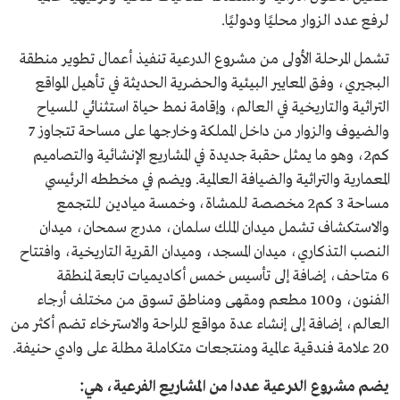
لرفع عدد الزوار محليًا ودوليًا.
تشمل المرحلة الأولى من مشروع الدرعية تنفيذ أعمال تطوير منطقة
البجيري، وفق المعايير البيئية والحضرية الحديثة في تأهيل المواقع
التراثية والتاريخية في العالم، وإقامة نمط حياة استثنائي للسياح
والضيوف والزوار من داخل المملكة وخارجها على مساحة تتجاوز 7
كم2، وهو ما يمثل حقبة جديدة في المشاريع الإنشائية والتصاميم
المعمارية والتراثية والضيافة العالمية. ويضم في مخططه الرئيسي
مساحة 3 كم2 مخصصة للمشاة، وخمسة ميادين للتجمع
والاستكشاف تشمل ميدان الملك سلمان، مدرج سمحان، ميدان
النصب التذكاري، ميدان المسجد، وميدان القرية التاريخية، وافتتاح
6 متاحف، إضافة إلى تأسيس خمس أكاديميات تابعة لمنطقة
الفنون، و100 مطعم ومقهى ومناطق تسوق من مختلف أرجاء
العالم، إضافة إلى إنشاء عدة مواقع للراحة والاسترخاء تضم أكثر من
20 علامة فندقية عالمية ومنتجعات متكاملة مطلة على وادي حنيفة.
يضم مشروع الدرعية عددا من المشاريع الفرعية، هي: