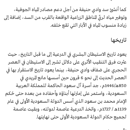
كما أنشئ سد وادي حنيفة من أجل دعم مصادر المياه الجوفية،
وتوفير مياه لريِّ المناطق الزراعية الواقعة بالقرب من السد، إضافة إلى
زيادة منسوب المياه في الآبار التي تقع خلفه.
تاريخها
يعود تاريخ الاستيطان البشري في الدرعية إلى ما قبل التاريخ، حيث
عثرت فرق التنقيب الأثري على دلائل تشير إلى الاستيطان في العصر
الحجري على ضفاف وادي حنيفة، بينما يعود تاريخ الاستقرار بها في
العصر الحديث إلى نحو 6 قرون حين أسسها مانع المريدي في
850هـ/1446م، جد أسرة آل سعود الحاكمة للمملكة العربية
السعودية، واستمر على إمارتها أبناؤه وأحفاده من بعده حتى حُكم
الإمام محمد بن سعود الذي أسس الدولة السعودية الأولى في عام
1139هـ / 1727م، واتخذ الدرعية عاصمة لدولته، وبقيت عاصمة
لجميع حكام الدولة السعودية الأولى حتى نهايتها.