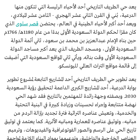
يعد حي الطريف التاريخي أحد الأحياء الرئيسة التي تتكون منها
الدرعية، بُني في القرن الثاني عشر الهجري - الثامن عشر الميلادي،
ويعد أحد أكبر الأحياء الطينية في العالم، يحتضن
قصر سلوى
الذي
كان مقرًا لحكم الدولة السعودية الأولى بدءًا من عام 1180هـ/ 1766م
حين بناه الإمام عبدالعزيز بن محمد بن سعود، ثاني أئمة الدولة
السعودية الأولى، ومسجد الطريف الذي يعد أكبر مساجد الدولة
السعودية الأولى وقت بنائه. ويأتي ثاني المواقع السعودية التي أضيفت
إلى قائمة مواقع التراث العالمي لليونسكو.
يعد تطوير حي الطريف التاريخي أحد المشاريع التابعة لمشروع تطوير
بوابة الدرعية، أحد المشاريع الكبرى الداعمة لتحقيق رؤية السعودية
2030. وبصفته وجهة رائدة للمهتمين بالتاريخ فقد شهد الحي
نهضة متتابعة وإجراء تحسينات وزيادة كبيرة في البنية التحتية
والخدمية، وتعيش عناصره التراثية فترة تجديد بإزالة الردم من
مبانيه، وتوثيق عناصره المعمارية ومبانيه الأثرية. كما يعتمد في توثيق
تاريخ الحي على الرسم والصور الفوتوغرافية والفيديوهات، وترميم
العناصر الخارجية والداخلية، وتدعيمها بمواد البناء اللازمة لمواجهة