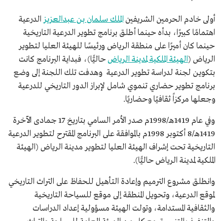
أولى خادم الحرمين الشريفين
الملك سلمان بن عبدالعزيز
الدرعية
اهتمامًا كبيرًا، بدأه حينما أطلق برنامج تطوير الدرعية التاريخية
حينما كان أميرًا على منطقة الرياض ورئيسًا للهيئة العليا لتطوير
الرياض (
الهيئة الملكية لمدينة الرياض
حاليًّا)، فبداية البرنامج كانت
بتكوين لجنة لدراسة تطوير الدرعية وهدفت تلك اللجنة إلى وضع
برنامج تطوير حضاري تنموي شامل لإبراز الدور التاريخي للدرعية
وجعلها مركزاً ثقافيًا وحضاريًا.
وفي عام 1419هـ/1998م صدر الأمر السامي بتاريخ 17 جمادى الآخرة
1419هـ/8 أكتوبر 1998م بالموافقة على البرنامج المقترح لتطوير الدرعية
التاريخية تحت إشراف الهيئة العليا لتطوير مدينة الرياض (الهيئة
الملكية لمدينة الرياض حاليًّا).
وانطلق مشروع الترميم وإعادة التأهيل للحفاظ على التراث التاريخي
لموقع الدرعية، وتحويل المنطقة إلى موقع للسياحة التاريخية
والثقافية المستدامة، وتولت الهيئة مسؤولية إعداد الدراسات