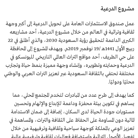
مشروع الدرعية
عمل صندوق الاستثمارات العامة على تحويل الدرعية إلى أكبر وجهة
ثقافية وتراثية في العالم من خلال مشروع الدرعية، أحد مشاريعه
الكبرى الداعمة لتحقيق رؤية السعودية 2030، والذي أطلق في 22
ربيع الأول 1441هـ /19 نوفمبر 2019م. ويهدف المشروع إلى المحافظة
على حي الطريف، أحد مواقع التراث العالمي التاريخي لليونسكو في
الدرعية وحمايته وتطويره، وإنشاء وجهة مميزة بنمط حياة وتجارب
مختلفة تحتفي بالثقافة السعودية عبر تعزيز التراث العربي والوطني
محليًا ودوليًا.
كما يهدف إلى طرح عدد من المبادرات لتخدم المجتمع المحلي، مما
يساهم في تكوين بيئة محفزة وداعمة للإبداع والإلهام وتحسين
مستويات جودة الحياة لدى السكان، إضافة إلى ضمان الاستدامة
المالية دون المساومة على الحفاظ على الثقافة والتراث، والمساهمة في
تعزيز الوعي بالمملكة كوجهة سياحية وثقافية وترفيهية من خلال
تفعيل الأصول التراثية واستضافة فعاليات ثقافية وترفيهية عالمية