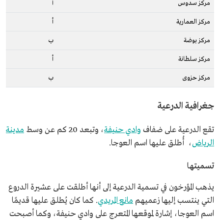
مركز سدوس
أ
مركز العمارية
أ
مركز بوضة
ب
مركز سلطانة
أ
مركز حزوى
ب
جغرافية الدرعية
تقع الدرعية على ضفاف
وادي حنيفة
، وتبعد 20 كم عن وسط
مدينة
الرياض
، أُطلق عليها اسم العوجا.
تسميتها
يذهب المؤرخون في تسمية الدرعية إلى أنها أطلقت على عشيرة الدروع
التي ينتسب إليها زعميهم
مانع المريدي
. كما كان يُطلق عليها قديمًا
اسم العوجا، إشارة لموقعها المتعرج على وادي حنيفة، وكما أصبحت