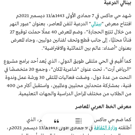
بينالي الدرعية
شهد حي جاكس في 7 جمادى الأولى 1443هـ/11 ديسمبر 2021م
افتتاح معرض "
بينالي
" الدرعية للفن المعاصر، بعنوان "عبور النهر
من خلال تتبّع الحجارة"، وضم المعرض 40 عملًا حملت توقيع 27
فنانًا محليًّا، إلى جانب قطع وتحف لفنانين دوليين، وجاء المعرض
بعنوان "أصداء: عالم بين التماثلية والافتراضية".
كما أُقيم في الحي ملتقى طويق الدولي، الذي يُعد أحد برامج مشروع
"الرياض آرت"، تحت عنوان "شاعرية المكان"، وجمع 20 متخصصًا في
النحت من عدة دول، وضمّت فعاليات الملتقى 30 ورشة عمل وندوة
فنية، بمشاركة متحدثين محليين وعالميين، واستقبل أكثر من 400
من الطلاب من مختلف المراحل الدراسية والجهات التعليمية.
معرض الخط العربي المعاصر
كما ضم حي جاكس معرض الخط العربي المعاصر، الذي
أطلقته
وزارة الثقافة
في 9 جمادى الأولى 1443هـ/13 ديسمبر 2021م،