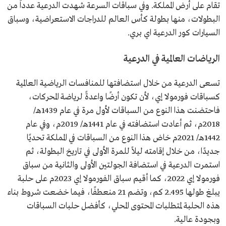
تقام على أرض المملكة. وفي سباقات السرعة شهدت الدرعية عدداً من
البطولات، منها بطولة كأس العالم للدراجات الاستعراضية، وسباق
السيارات كور الدرعية اي بري.
الرياضات العالمية في الدرعية
تسعى الدرعية من خلال استضافتها للمنافسات الرياضية العالمية
كسباقات فورمولا إي، لأن تكون أرضًا واعدةً لرياضة المحركات،
فاحتضنت هذا النوع من السباقات لأول مرة في عام 1439هـ/
2018م، ثم أعادت استضافته في عام 1441هـ/ 2019م، وفي عام
1442هـ/ 2021م خاض هذا النوع من السباقات في المملكة تحديًا
جديدًا، من خلال إقامته ليلاً للمرة الأولى في تاريخ البطولة، ثم
استمرت الدرعية في استضافة الجولتين الأولى والثانية من سباق
فورمولا إي 2022، كما أقيم سباق الفورمولا إي 2023م على حلبة
يبلغ طولها 2.495 كم، وتضم 21 منعطفًا، فيما خضعت شروط بناء
هذه الحلبة لمتطلبات المحتوى المحلي، كأفضل حلبات السباقات
وبجودة عالية.