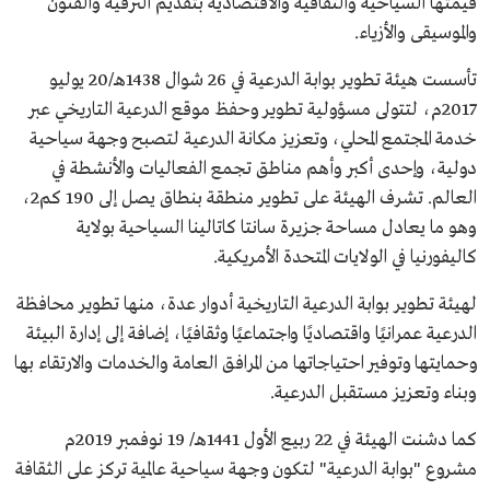
قيمتها السياحية والثقافية والاقتصادية بتقديم الترفيه والفنون
والموسيقى والأزياء.
تأسست هيئة تطوير بوابة الدرعية في 26 شوال 1438هـ/20 يوليو
2017م، لتتولى مسؤولية تطوير وحفظ موقع الدرعية التاريخي عبر
خدمة المجتمع المحلي، وتعزيز مكانة الدرعية لتصبح وجهة سياحية
دولية، وإحدى أكبر وأهم مناطق تجمع الفعاليات والأنشطة في
العالم. تشرف الهيئة على تطوير منطقة بنطاق يصل إلى 190 كم2،
وهو ما يعادل مساحة جزيرة سانتا كاتالينا السياحية بولاية
كاليفورنيا في الولايات المتحدة الأمريكية.
لهيئة تطوير بوابة الدرعية التاريخية أدوار عدة، منها تطوير محافظة
الدرعية عمرانيًا واقتصاديًا واجتماعيًا وثقافيًا، إضافة إلى إدارة البيئة
وحمايتها وتوفير احتياجاتها من المرافق العامة والخدمات والارتقاء بها
وبناء وتعزيز مستقبل الدرعية.
كما دشنت الهيئة في 22 ربيع الأول 1441هـ/ 19 نوفمبر 2019م
مشروع "بوابة الدرعية" لتكون وجهة سياحية عالمية تركز على الثقافة