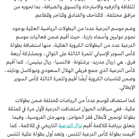
للثقافة والترفيه والاسترخاء والتسوق والضيافة، بما تحويه من
مرافق مختلفة، كالمتاحف والفنادق والمتاجر والمطاعم.
وضم موسم الدرعية عددا من البطولات الرياضية العالمية بوجود
نجوم دوليين وأسماء بارزة، حيث أقيم ضمن فعاليات موسم
الدرعية عدد من البطولات الكروية العالمية، منها استضافة بطولة
كأس السوبر الإسباني للمرة الثالثة على التوالي، وبمشاركة أربعة
فرق، هي (ريال مدريد- برشلونة– فالنسيا– ريال بيتيس)، كما أقيم
كأس الدرعية الذي جمع فريقي الهلال السعودي ونيوكاسل يونايتد،
وضمن المناسبات الكروية أيضًا أقيم وللمرة الثالثة كأس السوبر
الإيطالي.
كما استضاف الموسم عدداً من الرياضات المختلفة ضمن بطولات
عالمية، ففي سباقات الخيول استضافت الدرعية لأول مرة في المملكة
بطولة لونجين لأبطال قفز الحواجز، ومهرجان الفروسية، وفيما
يتعلق برياضة الملاكمة أقيم
نزال الدرعية
التاريخي في الملاكمة، كما
أقيمت بطولة كأس الدرعية للتنس، وتعد أول بطولة عالمية للتنس