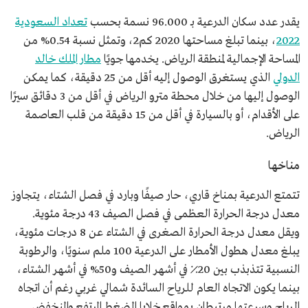
يقدر عدد سكان الدرعية بـ 96.000 نسمة بحسب
تعداد السعودية
2022
، بينما تبلغ مساحتها 2020 كم2، وتمثل نسبة 0.54% من
المساحة الإجمالية لمنطقة الرياض. يخدمها جويًا
مطار الملك خالد
الدولي
الذي يستغرق الوصول إليه أقل من 25 دقيقة، كما يمكن
الوصول إليها من خلال محطة مترو الرياض في أقل من 3 دقائق سيرًا
على الأقدام، أو بالسيارة في أقل من 15 دقيقة من قلب العاصمة
الرياض.
مناخها
تتمتع الدرعية بمناخ قاري، حار صيفًا وبارد في فصل الشتاء، يتجاوز
معدل درجة الحرارة العظمى في فصل الصيف 43 درجة مئوية.
ويقل معدل درجة الحرارة الصغرى في الشتاء عن 8 درجات مئوية،
يبلغ معدل هطول الأمطار على الدرعية 100 ملم سنويًا، والرطوبة
النسبية تتذبذب بين 20٪ في أشهر الصيف و50% في أشهر الشتاء،
بينما يكون الاتجاه العام للرياح السائدة شمالي غربي رغم أن اتجاه
الرياح وسرعتها مرتبطان بمواقع خلايا الضغط المرتفع والمنخفض