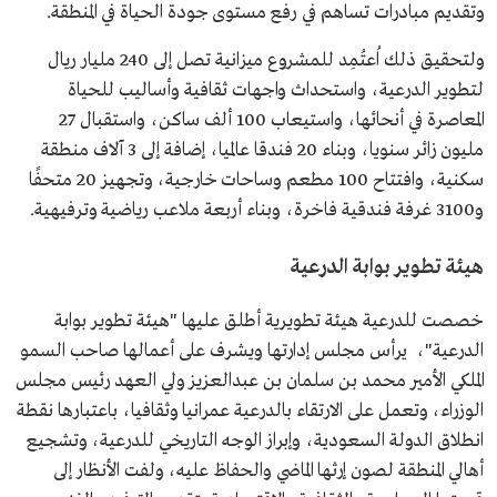
وتقديم مبادرات تساهم في رفع مستوى جودة الحياة في المنطقة.
ولتحقيق ذلك اُعتُمِد للمشروع ميزانية تصل إلى 240 مليار ريال
لتطوير الدرعية، واستحداث واجهات ثقافية وأساليب للحياة
المعاصرة في أنحائها، واستيعاب 100 ألف ساكن، واستقبال 27
مليون زائر سنويا، وبناء 20 فندقا عالميا، إضافة إلى 3 آلاف منطقة
سكنية، وافتتاح 100 مطعم وساحات خارجية، وتجهيز 20 متحفًا
و3100 غرفة فندقية فاخرة، وبناء أربعة ملاعب رياضية وترفيهية.
هيئة تطوير بوابة الدرعية
خصصت للدرعية هيئة تطويرية أطلق عليها "هيئة تطوير بوابة
الدرعية"، يرأس مجلس إدارتها ويشرف على أعمالها صاحب السمو
الملكي الأمير محمد بن سلمان بن عبدالعزيز ولي العهد رئيس مجلس
الوزراء، وتعمل على الارتقاء بالدرعية عمرانيا وثقافيا، باعتبارها نقطة
انطلاق الدولة السعودية، وإبراز الوجه التاريخي للدرعية، وتشجيع
أهالي المنطقة لصون إرثها الماضي والحفاظ عليه، ولفت الأنظار إلى