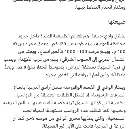
ومقدار انحدار الضغط بينها.
طبيعتها
يشكل وادي حنيفة أهم المعالم الطبيعية الممتدة داخل حدود
محافظة الدرعية، يزيد طوله عن 120 كم، وعمق مجراه بين 10 -
100 م، ويبلغ عرضه 100 - 1000 كأقصى اتساع، ويمتد من
الشمال الغربي إلى الجنوب الشرقي، ينبع من غرب العُيَيْنة، ويصب
في قرية السهباء بمنطقة الرياض، بمتوسط انحدار يبلغ 2.8م، ويُعدُّ
واديَا لَحَا ولَبن أهمَّ الروافد التي تغذي مجراه.
ويمتاز الوادي في القسم الواقع منه ضمن أراضي الدرعية باتساع
الشرفات الرسوبية، إذ تشكل الطبقات العميقة من الرواسب
الطميية التي كونتها السيول تربة خصبة قامت عليها بساتين الدرعية
ونخيلها. كما شكلت هذه الرواسب مستودعًا للمياه تحت
السطحية، والتي يغذيها مجرى الوادي من موسم لآخر. كما أن
الزراعة في الدرعية قامت على الآبار غير العميقة.