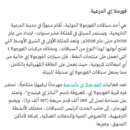
فورملا إي الدرعية
هي أحد سباقات الفورمولا الدولية، تُقام سنويًّا في مدينة الدرعية
التاريخية، ويستمر السباق في المملكة عشر سنوات، ابتداء من عام
2018م حتى عام 2028م، وتعد المملكة الأولى في الشرق الأوسط التي
تفتح أبوابها لهذا النوع من السباقات، وبخلاف مركبات الفورمولا 1
التي تعمل على منتجات النفط، فإن سيارات الفورمولا إي خالية من
أي انبعاثات كربونية، حيث تعمل على الطاقة الكهربائية بالكامل،
مما يجعل سباقات الفورمولا إي صديقة للبيئة.
تعد فعاليات
الفورمولا إي بالدرعية
مهرجانًا ترفيهيًّا متكاملًا، تحضر
فيه قرية الفورمولا إي، المعروفة باسم "أليانز إي فيليدج"، وتمتد
على مساحة تصل إلى 180 ألف قدم مربعة (167 ألف م2)، ويضم
المهرجان، إلى جانب الحدث الرئيس للسباقات، مختلف الأنشطة
الترفيهية، كالعروض الفنية والحفلات الغنائية، إضافة لأماكن
التسوق، وغيرها.