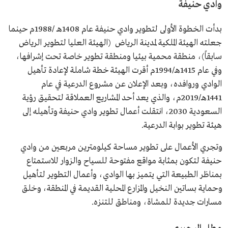
وادي حنيفة
بدأت الخطوة الأولى لتطوير وادي حنيفة عام 1408هـ /1988م حينما
جعلته الهيئة الملكية لمدينة الرياض (الهيئة العليا لتطوير الرياض
سابقاً)، منطقة محمية بيئيا ومنطقة تطوير خاصة تحت إشرافها،
وفي عام 1415هـ/1994م أقرت الهيئة خطة شاملة لإعادة تأهيل
الوادي وروافده، وبعد الإعلان عن مشروع الدرعية في عام
1441هـ/2019م، والذي يعد أحد المشاريع العملاقة لتحقيق رؤية
السعودية 2030، انتقلت أعمال تطوير وادي حنيفة وتأهيله إلى
هيئة تطوير بوابة الدرعية.
وتجري الأعمال على تطوير مساحة كيلومترين مربعين من وادي
حنيفة لتكون بمثابة مواقع مفتوحة للسياح والزوار للاستمتاع
بمناظر الطبيعة التي يتميز بها الوادي، وأعمال التطوير لتأهيل
وحماية بساتين النخيل والمزارع المحلية القديمة في المنطقة، وخلق
مسارات جديدة للمشاة، ومناطق للتنزه.