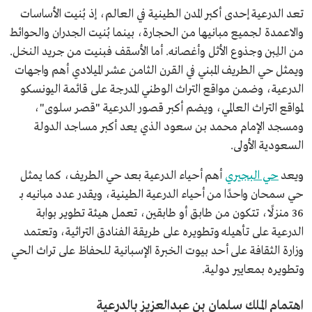
تعد الدرعية إحدى أكبر المدن الطينية في العالم، إذ بُنيت الأساسات
والاعمدة لجميع مبانيها من الحجارة، بينما بُنيت الجدران والحوائط
من اللِبن وجذوع الأثل وأغصانه. أما الأسقف فبنيت من جريد النخل.
ويمثل حي الطريف المبني في القرن الثامن عشر الميلادي أهم واجهات
الدرعية، وضمن مواقع التراث الوطني المدرجة على قائمة اليونسكو
لمواقع التراث العالمي، ويضم أكبر قصور الدرعية "قصر سلوى"،
ومسجد الإمام محمد بن سعود الذي يعد أكبر مساجد الدولة
السعودية الأولى.
ويعد
حي البجيري
أهم أحياء الدرعية بعد حي الطريف، كما يمثل
حي سمحان واحدًا من أحياء الدرعية الطينية، ويقدر عدد مبانيه بـ
36 منزلًا، تتكون من طابق أو طابقين، تعمل هيئة تطوير بوابة
الدرعية على تأهيله وتطويره على طريقة الفنادق التراثية، وتعتمد
وزارة الثقافة على أحد بيوت الخبرة الإسبانية للحفاظ على تراث الحي
وتطويره بمعايير دولية.
اهتمام الملك سلمان بن عبدالعزيز بالدرعية