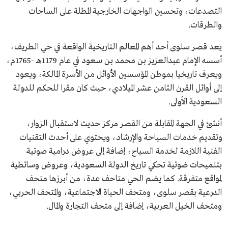
التصدعات، وتحسين الواجهات الخارجية المطلة على الساحات
والطرقات.
يعد قصر سلوى أحد أهم المعالم التاريخية الواقعة في حي الطريف،
أسسه الإمام عبدالعزيز بن محمد بن سعود في عام 1179هـ -1765م،
ويعرف تاريخيا بموطن المؤسسين الأوائل من الأسرة المالكة، ويعود
إلى أوائل القرن الثامن عشر الميلادي، حيث كان مقرا للحكم للدولة
السعودية الأولى.
أنشئ في الجهة المقابلة من القصر مركز حديث لاستقبال الزوار،
وتقديم خدمات السياحة والإرشاد، ويحتوي على أحدث التقنيات
الفنية اللازمة لخدمة السياح، إضافة إلى عروض درامية صوتية
بتلميحات ضوئية تحكي تاريخ الدولة السعودية، وعروض وسائطية
لمواقع متفرقة. كما يضم الحي متاحف عدة، من أبرزها متحف
الدرعية بقصر سلوى، ومتحف الحياة الاجتماعية، والمتحف الحربي،
ومتحف الخيل العربية، إضافة إلى متحف التجارة والمال.