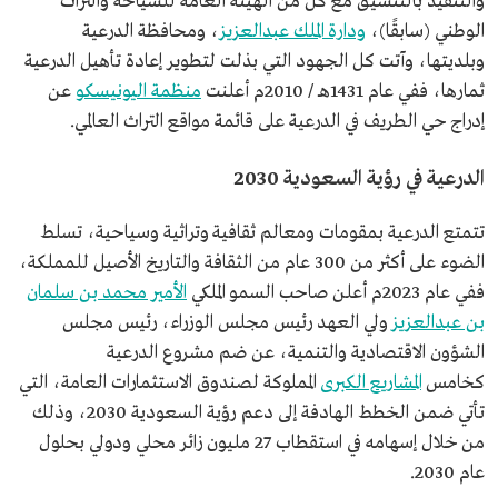
والتنفيذ بالتنسيق مع كل من الهيئة العامة للسياحة والتراث
الوطني (سابقًا)،
ودارة الملك عبدالعزيز
، ومحافظة الدرعية
وبلديتها، وآتت كل الجهود التي بذلت لتطوير إعادة تأهيل الدرعية
ثمارها، ففي عام 1431هـ / 2010م أعلنت
منظمة اليونيسكو
عن
إدراج حي الطريف في الدرعية على قائمة مواقع التراث العالمي.
الدرعية في رؤية السعودية 2030
تتمتع الدرعية بمقومات ومعالم ثقافية وتراثية وسياحية، تسلط
الضوء على أكثر من 300 عام من الثقافة والتاريخ الأصيل للمملكة،
ففي عام 2023م أعلن صاحب السمو الملكي
الأمير محمد بن سلمان
بن عبدالعزيز
ولي العهد رئيس مجلس الوزراء، رئيس مجلس
الشؤون الاقتصادية والتنمية، عن ضم مشروع الدرعية
كخامس
المشاريع الكبرى
المملوكة لصندوق الاستثمارات العامة، التي
تأتي ضمن الخطط الهادفة إلى دعم رؤية السعودية 2030، وذلك
من خلال إسهامه في استقطاب 27 مليون زائر محلي ودولي بحلول
عام 2030.