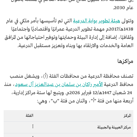
عام 2030.
وتتولى
هيئة تطوير بوابة الدرعية
التي تم تأسيسها بأمر ملكي في عام
1438هـ/2017م مهمة تطوير الدرعية عمرانيًا واقتصاديًا واجتماعيًا
وثقافيًا، إضافة إلى إدارة البيئة وحمايتها وتوفير احتياجاتها من المرافق
العامة والخدمات والارتقاء بها وبناء وتعزيز مستقبل الدرعية.
مراكزها
تصنف محافظة الدرعية من محافظات الفئة (أ)، ويشغل منصب
محافظ الدرعية
الأمير راكان بن سلمان بن عبدالعزيز آل سعود
، منذ
24 شعبان 1447هـ/12 فبراير 2026م. ويتبع لها ستة مراكز إدارية،
أربعة منها من فئة "أ"، واثنان من فئة "ب"، وهي:
المركز
الفئة
مركز العيينة والجبيلة
أ