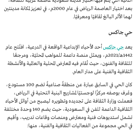
الثانية التي يتم فيها اختيار مدينة سعودية عاصمة عربية للثقافة،
بعد اختيار العاصمة الرياض في عام 2000م، في تعزيز لمكانة مدينتين
لهما الأثر البالغ ثقافيًا ومعرفيًا.
حي جاكس
يعد
حي جاكس
أحد الأحياء الإبداعية الواقعة في الدرعية، افتُتح عام
1442هـ/2021م، ويمثل منصة داعمة للمواهب المحليّة، ومرجعًا
للثقافة والفنون، حيث تُقام فيه المعارض المحلية والعالمية والأنشطة
الثقافية والفنية على مدار العام.
كان الحي في السابق عبارة عن منطقةً صناعيةً تضم 100 مستودع،
وعُرف بوصفه مركزًا لوجستيًا لمشاريع البنية التحتية في الرياض،
فعملت وزارة الثقافة على تجديده وتطويره ليصبح من أوائل الأحياء
الثقافية الداعمة للفن في السعودية، حيث يضم 140 وحدة مختلفة
تشمل استديوهات فنية ومعارض ومنصات وقاعات تدريب، وأقيم
في الحي مجموعة من الفعاليات الثقافية والفنية، منها: