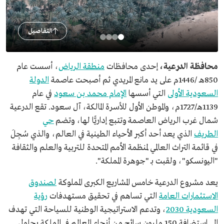
التفاصيل
محافظة الدرعية،
إحدى محافظات
منطقة الرياض
، أسست عام
850هـ /1446م على يد مانع المريدي ثم أصبحت عاصمة
الدولة
السعودية الأولى
التي أسسها
الإمام محمد بن سعود
في عام
1139هـ/1727م، والموطن الأول للأسرة المالكة، آل سعود. تقع الدرعية
شمال غرب الرياض العاصمة وتتبع إداريًّا لها، وتضم
حي
الطريف
الذي يعد أحد أكبر الأحياء الطينية في العالم، والذي سُجِلَ
في قائمة التراث العالمي لمنظمة الأمم المتحدة للتربية والعلم والثقافة
"اليونسكو"، ولقبت بـ "جوهرة المملكة".
يعد مشروع الدرعية خامس المشاريع الكبرى المملوكة
لصندوق
الاستثمارات العامة
التي تساهم في تحقيق مستهدفات
رؤية
السعودية 2030
، وتدعم الاستراتيجية الوطنية للسياحة التي تهدف
إلى استضافة 150 مليون سائح من أنحاء العالم في المملكة بحلول