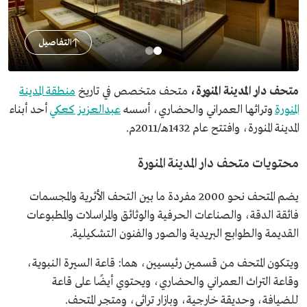
التفاصيل
متحف دار المدينة المنورة،
متحف متخصص في تاريخ
منطقة المدينة
المنورة
وتراثها العمراني والحضاري، أسسه
عبدالعزيز كعكي
أحد أبناء
المدينة المنورة، وافتتح عام 1432هـ/2011م.
محتويات متحف دار المدينة المنورة
يضم المتحف نحو 2000 مفردة ما بين التحف الأثرية والمجسمات
فائقة الدقة، والصناعات الحرفية والوثائق والمراسلات والمطبوعات
القديمة والطوابع البريدية والصور والفنون التشكيلية.
ويتكون المتحف من قسمين رئيسيين، هما: قاعة السيرة النبوية،
وقاعة التراث العمراني والحضاري، ويحتوي أيضًا على قاعة
للضيافة، وحديقة خارجية، وبازار تراثي، ومتجر المتحف.