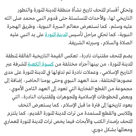
وتحكي أقسام المتحف تاريخ نشأة منطقة المدينة المنورة والتطور
التاريخي لها، والأحداث المتسلسلة حتى قدوم النبي محمد صلى الله
عليه وسلم، كما تستعرض معالم السيرة النبوية، وطريق الهجرة
النبوية، كما تحكي مراحل تأسيس
المدينة المنورة
على يد النبي عليه
الصلاة والسلام، وسيرته الشريفة.
يضم المتحف مقتنيات نادرة، تعكس القيمة التاريخية الفائقة لمنطقة
المدينة المنورة، من بينها أجزاء مختلفة من
كسوة الكعبة
المشرفة عبر
التاريخ الإسلامي، وعملات نادرة تم تداولها في المدينة المنورة على مدى
عصورها المختلفة، منذ العهد النبوي وحتى يومنا الحاضر، إضافة إلى
مجموعة من القطع الفخارية التي تعود إلى العهد الثامن الأموي،
وبعض المخطوطات الإسلامية والمجوهرات والمقتنيات النادرة، التي
يعود تاريخها إلى فترة ما قبل الإسلام، كما يستعرض التحف
والملابس والقطع المستمدة من تراث المدينة المنورة القديم، كما يلتزم
المتحف بإصدار الكتب والأبحاث فيما يخص تراث المدينة المنورة المعماري
ومعالمها بشكل دوري.