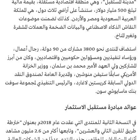
"مدينة المستقبل"، وهي منطقة اقتصادية مستقلة، بقيمة مالية
تبلغ 500 مليار دولار، ستنشأ على أراضي ثلاث دول، هي المملكة
العربية السعودية ومصر والأردن. كذلك تضمنت موضوعات
النقاش الذكاء الاصطناعي والبيانات الضخمة والعملات المشفرة
وتغير المناخ.
استضاف المنتدى نحو 3800 مشارك من 90 دولة، رجال أعمال،
ورؤساء تنفيذيين ومسؤولين حكوميين واقتصاديين، وكان من أبرز
المشاركين ولي العهد الأمير محمد بن سلمان، ووزير الخزانة
الأمريكي سابقًا ستيفن منوشين، والمديرة العامة لصندوق النقد
الدولي السابقة كريستين لاغارد، والرئيس التنفيذي لمجموعة سوفت
بنك ماسايوشي سون.
عوائد مبادرة مستقبل الاستثمار
في النسخة الثانية للمنتدى التي عقدت عام 2018م بعنوان "خارطة
طريق للقرن الثاني والعشرين"، وتابعها أكثر من 2.6 مليون مشاهد
أثناء البث المباشر للمؤتمر، جذب المنتدى عددًا من الشركات العالمية