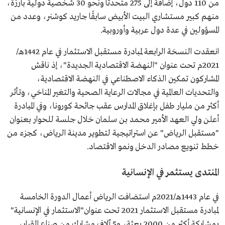
من 110 دول، إضافة إلى 275 متحدثًا ونحو 30 شخصية دولية بارزة،
منهم كبير مستشاري البيت الأبيض سابقًا جاريد كوشنر، وعدد من
المسؤولين في عدة دول عربية وأوروبية.
انعقدت النسخة الرابعة لمبادرة مستقبل الاستثمار في عام 1442هـ/
2021م تحت عنوان "النهضة الاقتصادية الجديدة"، إذ ناقش
المشاركون تمكين الذكاء الاصطناعي في النهضة الاقتصادية،
والتحديات العالمية في مجالات الرعاية الصحية والتغير المناخي، وتأثر
أكثر من مليار طفل بإغلاق المدارس عقب جائحة كورونا، وفي المبادرة
أعلن ولي العهد الأمير محمد بن سلمان خلال جلسة للحوار بعنوان
"مستقبل الرياض" عن استراتيجية لتطوير مدينة الرياض، كجزء من
خطط تنويع مصادر الدخل ونمو الاقتصاد.
المنتدى يستثمر في الإنسانية
في عام 1443هـ/2021م استضافت الرياض أعمال الدورة الخامسة
لمبادرة مستقبل الاستثمار 2021 تحت عنوان"الاستثمار في الإنسانية"
بمشاركة أكثر من 2000 بعثة، و5 آلاف مشارك من صناع القرار،