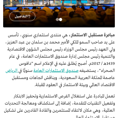
التفاصيل
مبادرة مستقبل الاستثمار،
هي منتدى استثماري سنوي، تأسس
على يد صاحب السمو الملكي الأمير محمد بن سلمان بن عبد العزيز،
ولي العهد رئيس مجلس الوزراء رئيس مجلس الشؤون الاقتصادية
والتنمية رئيس مجلس إدارة صندوق الاستثمارات العامة، في عام
1439هـ / 2017م. أصبح يُطلق عليه في الإعلام اسم "دافوس
الصحراء"، يستضيفه
صندوق الاستثمارات العامة
سنويًّا في
الرياض
عاصمة المملكة العربية السعودية، ويناقش اتجاهات ومستقبل
الاقتصاد العالمي وبيئة الاستثمار في العقود المقبلة.
تعمل المبادرة على استغلال الفرص الاستثمارية وتحفيز الابتكار
وتفعيل التقنيات المتقدمة، إضافة إلى استكشاف ومعالجة التحديات
العالمية، وهي مكان لالتقاء المستثمرين والقادة القادرين على تشكيل
مستقبل الاستثمار العالمي.