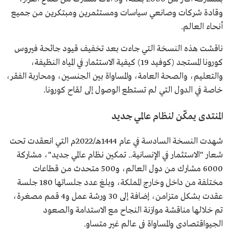
وقادة شركات وصانعي سياسات ومستثمرين ومبتكرين من جميع
أنحاء العالم.
ناقشت هذه النسخة التي جاءت بعد تخفيف قيود جائحة فيروس
كورونا المستجد (كوفيد 19) كيفية الاستثمار في المياه النظيفة،
والتعليم، والصحة العامة، والمساواة بين الجنسين، ومحاربة الفقر،
خاصة في الدول التي لم تستطع الوصول إلى لقاح كورونا.
المنتدى يمكّن لنظام عالمي جديد
شهدت النسخة السادسة في عام 1444هـ/2022م التي انعقدت تحت
شعار "الاستثمار في الإنسانية.. تمكين نظام عالمي جديد"، مشاركة
6000 مشارك من دول العالم، و500 متحدث من قطاعات
مختلفة من داخل وخارج المملكة، وبلغ عدد جلساتها 180 جلسة
عقدت بشكل متزامن، إضافة إلى 30 ورشة عمل و4 قمم مصغرة،
تم خلالها مناقشة موازنة النجاح مع الاستدامة والصعود
الجيواقتصادي والمساواة في عالم غير متساوٍ.