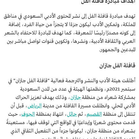
أهداف مبادرة قافلة الفل
تهدف مبادرة قافلة الفل إلى نشر المحتوى الأدبي السعودي في مناطق
المملكة، وتمكين الأدب ليكون جزءًا لا يتجزأ من حياة الفرد، إضافة
إلى كونه مصدرًا رئيسًا للمعرفة، كما تهدف المبادرة للاحتفاء بالشعر
العربي والثقافة الأدبية، ونشرها، وتكوين قنوات تواصل مباشر بين
المبدعين والجمهور.
قافلة الفل جازان
أطلقت هيئة الأدب والنشر والترجمة فعالية "قافلة الفل جازان" في
سبتمبر 2021م، ونظمتها الهيئة في عدد من المدن السعودية
بمشاركة شعراء من منطقة
جازان
، وذلك بهدف تعزيز الحراك
الأدبي المحلي. وانطلقت مسيرة القافلة من مدينة
الرياض
، قبل أن
تنتقل إلى منطقة
القصيم
، ثم
حائل
، انتهاءً بمنطقة
الجوف
، حيث
قدمت محتوى شعريًا وإبداعيًا في المواقع التي توقف فيها، مستعينةً
بشعراء من منطقة جازان، ليكونوا جزءاً من التفعيل الثقافي الذي