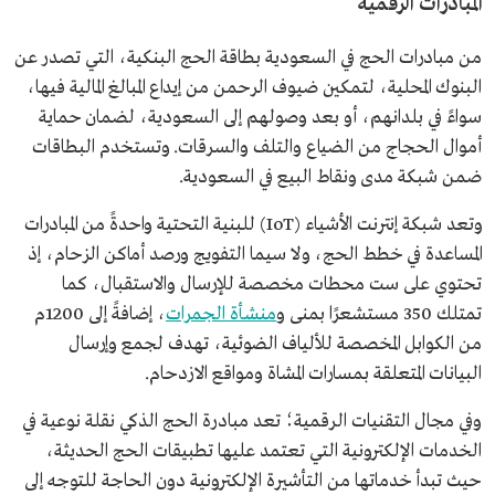
المبادرات الرقمية
من مبادرات الحج في السعودية بطاقة الحج البنكية، التي تصدر عن
البنوك المحلية، لتمكين ضيوف الرحمن من إيداع المبالغ المالية فيها،
سواءً في بلدانهم، أو بعد وصولهم إلى السعودية، لضمان حماية
أموال الحجاج من الضياع والتلف والسرقات. وتستخدم البطاقات
ضمن شبكة مدى ونقاط البيع في السعودية.
وتعد شبكة إنترنت الأشياء (IoT) للبنية التحتية واحدةً من المبادرات
المساعدة في خطط الحج، ولا سيما التفويج ورصد أماكن الزحام، إذ
تحتوي على ست محطات مخصصة للإرسال والاستقبال، كما
تمتلك 350 مستشعرًا بمنى و
منشأة الجمرات
، إضافةً إلى 1200م
من الكوابل المخصصة للألياف الضوئية، تهدف لجمع وإرسال
البيانات المتعلقة بمسارات المشاة ومواقع الازدحام.
وفي مجال التقنيات الرقمية؛ تعد مبادرة الحج الذكي نقلة نوعية في
الخدمات الإلكترونية التي تعتمد عليها تطبيقات الحج الحديثة،
حيث تبدأ خدماتها من التأشيرة الإلكترونية دون الحاجة للتوجه إلى