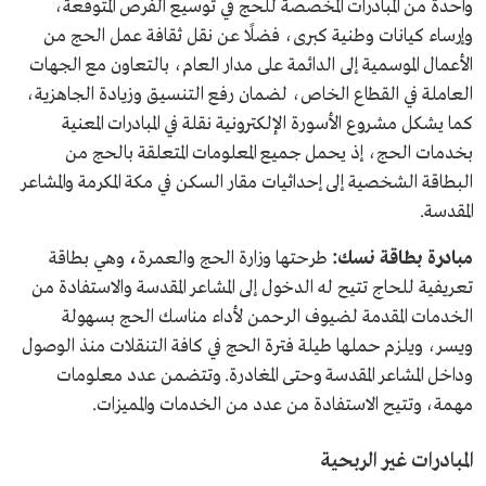
واحدة من المبادرات المخصصة للحج في توسيع الفرص المتوقعة،
وإرساء كيانات وطنية كبرى، فضلًا عن نقل ثقافة عمل الحج من
الأعمال الموسمية إلى الدائمة على مدار العام، بالتعاون مع الجهات
العاملة في القطاع الخاص، لضمان رفع التنسيق وزيادة الجاهزية،
كما يشكل مشروع الأسورة الإلكترونية نقلة في المبادرات المعنية
بخدمات الحج، إذ يحمل جميع المعلومات المتعلقة بالحج من
البطاقة الشخصية إلى إحداثيات مقار السكن في مكة المكرمة والمشاعر
المقدسة.
مبادرة بطاقة نسك:
طرحتها وزارة الحج والعمرة
،
وهي
بطاقة
تعريفية للحاج تتيح له الدخول إلى المشاعر المقدسة والاستفادة من
الخدمات المقدمة لضيوف الرحمن لأداء مناسك الحج بسهولة
ويسر، ويلزم حملها طيلة فترة الحج في كافة التنقلات منذ الوصول
وداخل المشاعر المقدسة وحتى المغادرة. وتتضمن عدد معلومات
مهمة، وتتيح الاستفادة من عدد من الخدمات والمميزات.
المبادرات غير الربحية