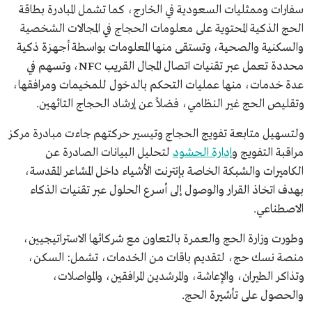
سفارات وممثليات السعودية في الخارج، كما تشمل المبادرة بطاقة
الحج الذكية المحتوية على معلومات الحجاج في المجالات الشخصية
والسكنية والصحية، وتستقى منها المعلومات بواسطة أجهزة ذكية
محددة تعمل عبر تقنيات اتصال المجال القريب NFC، وتسهم في
عدة خدمات، منها عمليات التحكم بالدخول للمخيمات ومرافقها،
وتقليص الحج غير النظامي، فضلاً عن إرشاد الحجاج التائهين.
ولتسهيل متابعة تفويج الحجاج وتيسير حركتهم جاءت مبادرة مركز
مراقبة التفويج و
إدارة الحشود
لتحليل البيانات الصادرة عن
الكاميرات والشبكة الخاصة بإنترنت الأشياء داخل المشاعر المقدسة،
بهدف اتخاذ القرار والوصول إلى أسرع الحلول عبر تقنيات الذكاء
الاصطناعي.
وطورت وزارة الحج والعمرة بالتعاون مع شركائها الاستراتيجيين،
منصة نسك حج، لتقديم باقات من الخدمات، تشمل: السكن،
وتذاكر الطيران، والإعاشة، والمرشدين المرافقين، والمواصلات،
والحصول على تأشيرة الحج.