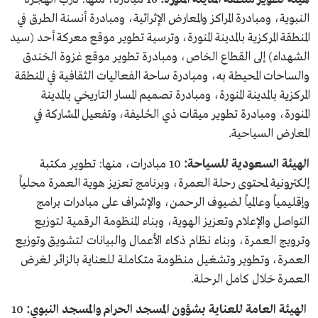
النبوية، ومبادرة المراكز والمعارض الإثرائية، ومبادرة أنسنة الطرق في
المنطقة المركزية بالمدينة المنورة، وترسية تطوير موقع معركة أحد (سيد
الشهداء) إلى القطاع الخاص، ومبادرة تطوير موقع غزوة الخندق
والساحات المحيطة به، ومبادرة ساحة الفعاليات الثقافية في المنطقة
المركزية بالمدينة المنورة، ومبادرة تصميم المسار التاريخي بالمدينة
المنورة، ومبادرة تطوير ميقات ذي الحُليفة، وتفعيل المشاركة في
المعارض السياحية.
الهيئة السعودية للسياحة:
10 مبادرات، منها: تطوير مكتبة
إلكترونية لمحتوى رحلة العمرة، وبرنامج تعزيز هوية العمرة محلياً
وإقليمياً وعالمياً لضيوف الرحمن، والإشراف على مبادرات برامج
التواصل والإعلام وتعزيز الهوية، وبناء المنظومة الرقمية لتوزيع
وترويج العمرة، وبناء نظام ذكاء الأعمال والبيانات لتشويق وتوزيع
العمرة، وتطوير وتشغيل منظومة متكاملة للعناية بالزائر لغرض
العمرة خلال كامل الرحلة.
الهيئة العامة للعناية بشؤون المسجد الحرام والمسجد النبوي:
10