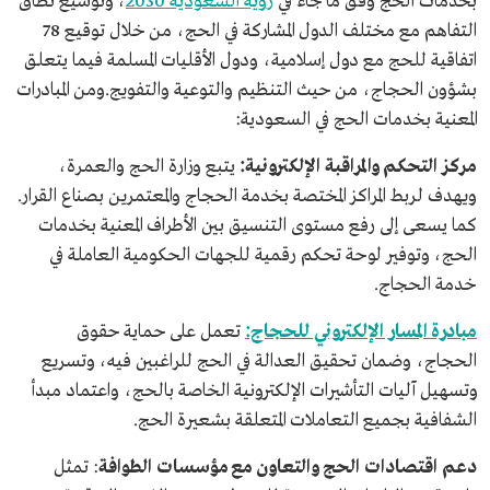
بخدمات الحج وفق ما جاء في
رؤية السعودية 2030
، وتوسيع نطاق
التفاهم مع مختلف الدول المشاركة في الحج، من خلال توقيع 78
اتفاقية للحج مع دول إسلامية، ودول الأقليات المسلمة فيما يتعلق
بشؤون الحجاج، من حيث التنظيم والتوعية والتفويج.ومن المبادرات
المعنية بخدمات الحج في السعودية:
مركز التحكم والمراقبة الإلكترونية:
يتبع وزارة الحج والعمرة،
ويهدف لربط المراكز المختصة بخدمة الحجاج والمعتمرين بصناع القرار.
كما يسعى إلى رفع مستوى التنسيق بين الأطراف المعنية بخدمات
الحج، وتوفير لوحة تحكم رقمية للجهات الحكومية العاملة في
خدمة الحجاج.
مبادرة المسار الإلكتروني للحجاج:
تعمل على حماية حقوق
الحجاج، وضمان تحقيق العدالة في الحج للراغبين فيه، وتسريع
وتسهيل آليات التأشيرات الإلكترونية الخاصة بالحج، واعتماد مبدأ
الشفافية بجميع التعاملات المتعلقة بشعيرة الحج.
دعم اقتصادات الحج والتعاون مع مؤسسات الطوافة
: تمثل