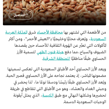
التفاصيل
من الأطعمة التي تشتهر بها
محافظة الأحساء
شرق
المملكة العربية
السعودية
، ويُعرَف محليًّا وخليجيًّا بـ"العيش الأحمر"، ومن أكثر
المأكولات التي تعبِّر عن الهُوية الثقافية للأحساء حين يقصدها
الضيوف والسياح،مما دفع
هيئة فنون الطهي
لتسمية الأرز
الحساوي طبقًا مناطقيًّا
للمنطقة الشرقية
.
ويعد الأرز الحساوي أحد الأطباق السعودية التي تعكس تسميتها
مضمونها المباشر، إذ يعتمد نجاحه على الأرز الحساوي قصير الحبة.
ويُعد الأرز الحساوي طبقًا رئيسًا ودسمًا نوعًا ما، لذا يحضر في
وجبتي الغداء والعشاء، وهو من الأطباق التي تتقاطع في طريقة
تحضيرها وشكلها النهائي مع طبق
الكبسة
، الذي يمثل أيقونة
الوجبات السعودية الدسمة.