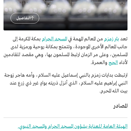
التفاصيل
تعد
بئر زمزم
من المعالم المهمة في
المسجد الحرام
بمكة المكرمة إلى
جانب المعالم الأخرى الموجودة، وتتمتع بمكانة روحية ورمزية لدى
المسلمين، وعلى مر الزمان ارتبط المسلمون بها، وهي مقصد للقادمين
لأداء
الحج
والعمرة.
ارتبطت بدايات زمزم بالنبي إسماعيل عليه السلام، وأمه هاجر زوجة
النبي إبراهيم عليه السلام، الذي أنزل ذريته بوادٍ غير ذي زرع عند
بيت الله المحرم.
المصادر
الهيئة العامة للعناية بشؤون المسجد الحرام والمسجد النبوي.