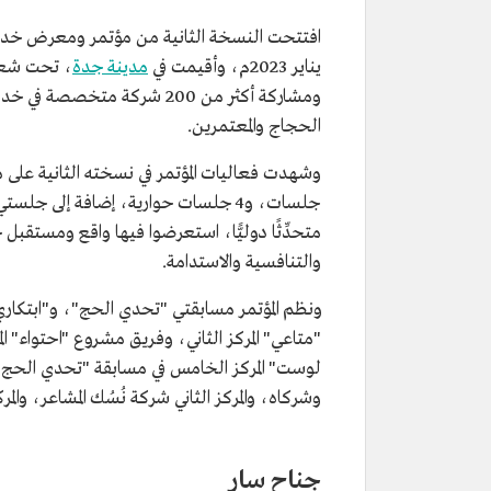
يناير 2023م، وأقيمت في
مدينة جدة
ومشاركة أكثر من 200 شركة 
الحجاج والمعتمرين.
متحدِّثًا دوليًّا، استعرضوا فيها واقع ومستق
والتنافسية والاستدامة.
ونظم المؤتمر مسابقتي "تحدي الحج"، و"ابتكا
"متاعي" المركز الثاني، وفريق مشروع "احتواء" ال
لوست" المركز الخامس في مسابقة "تحدي الحج، 
وشركاه، والمركز الثاني شركة نُسُك المشاعر، وال
جناح سار