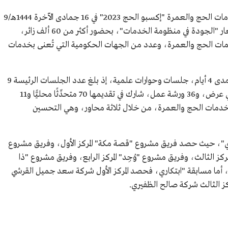
افتتحت النسخة الثانية من مؤتمر ومعرض خدمات الحج والعمرة "إكسبو الحج 2023" في 16 جمادى الآخرة 1444هـ/9
، تحت شعار "الجودة في منظومة الخدمات"، بحضور أكثر من 60 ألف زائر،
متخصصة في خدمات الحج والعمرة، وعدد من الجهات الحكومية التي تُعنى بخدمات
وشهدت فعاليات المؤتمر في نسخته الثانية على مدى 4 أيام، جلسات وحوارات علمية، إذ بلغ عدد الجلسات الرئيسة 9
جلسات، و4 جلسات حوارية، إضافة إلى جلستي عرض، و36 ورشة عمل، شارك في تقديمها 70 متحدِّثًا محليًّا و11
بل خدمات الحج والعمرة، من خلال ثلاثة محاور، وهي التحسين
ري"، حيث حصد فريق مشروع "قصة مكة" المركز الأول، وفريق مشروع
مركز الثالث، وفريق مشروع "وُجِد" المركز الرابع، وفريق مشروع "ذا
أما مسابقة "ابتكاري، فحصد المركز الأول شركة سعد جميل القرشي
مركز الثالث شركة صالح الظفيري.