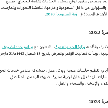
تمر ومعرض سنوي لرفع مستوى الخدمات المقدمة للحجاج، يجمع
والمسؤولين من داخل السعودية وخارجها، لمناقشة التطورات والممارسات
لأهداف المحددة في
رؤية السعودية 2030
.
202
تكار"، ونظّمته
وزارة الحج والعمرة
، بالتعاون مع
برنامج خدمة ضيوف
، أحد برامج رؤية السعودية 2030 التنفيذية، وبدأت فعاليات المؤتمر والمعرض بتاريخ 18 شعبان 1443هـ/
لاثة أيام، تنظيم جلسات علمية وورش عمل، بمشاركة مقدمي خدمات الحج
القطاعين العام والخاص، ومبتكرين في 6 مسارات، تهدف إلى خلق تجربة مميزة لضيوف الرحمن، تمثلت في
سكان، والإعاشة، والصحة، والنقل".
202