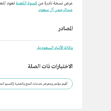
عرض نسخة نادرة من
كسوة الكعبة
تعود للعام 1356هـ/1938م، وهي إهداء من ال
عبدالرحمن آل سعود
.
المصادر
وكالة الأنباء السعودية.
الاختبارات ذات الصلة
أقيم مؤتمر ومعرض خدمات الحج والعمرة (إكسبو الحج 2023) في مدين