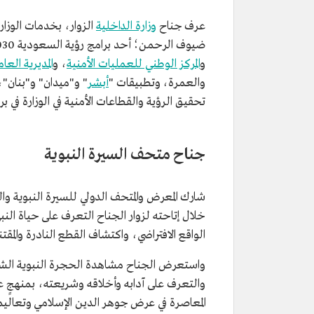
عرف جناح
وزارة الداخلية
الزوار، بخدمات الوزا
و
المركز الوطني للعمليات الأمنية
، و
المديرية العا
والعمرة، وتطبيقات "
أبشر
" و"ميدان" و"بنان"،
تحقيق الرؤية والقطاعات الأمنية في الوزارة ف
جناح متحف السيرة النبوية
خلال إتاحته لزوار الجناح التعرف على حياة النبي
الواقع الافتراضي، واكتشاف القطع النادرة والمقتن
واستعرض الجناح مشاهدة الحجرة النبوية الشريف
والتعرف على آدابه وأخلاقه وشريعته، بمنهجٍ ع
المعاصرة في عرض جوهر الدين الإسلامي وتعال