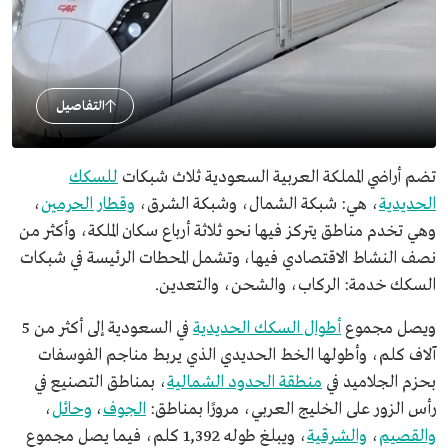
التفاصيل
تضم أراضي المملكة العربية السعودية ثلاث شبكات
للسكك
الحديدية
، هي: شبكة الشمال، وشبكة الشرق،
وقطار الحرمين
،
وهي تخدم مناطق يتركز فيها نحو ثلاثة أرباع سكان الملكة، وأكثر من
نصف النشاط الاقتصادي فيها، وتشمل المحطات الرئيسة في شبكات
السكك خدمة: الركاب، والشحن، والتعدين.
ويصل مجموع
أطوال السكك الحديدية
في السعودية إلى أكثر من 5
آلاف كلم، وأطولها الخط الحديدي الذي يربط مناجم الفوسفات
بحزم الجلاميد في
منطقة الحدود الشمالية
، بمناطق التصنيع في
رأس الزور على الخليج العربي، مرورًا بمناطق:
الجوف
،
وحائل
،
والقصيم
،
والشرقية
، ويبلغ طوله 1,392 كلم، فيما يصل مجموع