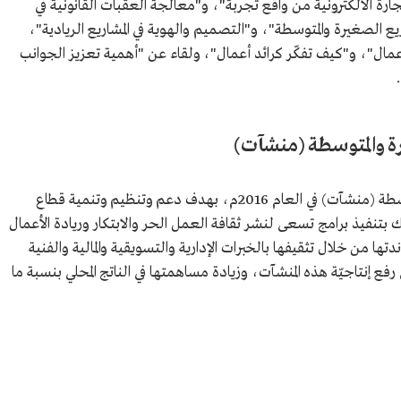
رة الالكترونية من واقع تجربة"، و"معالجة العقبات القانونية في
 الصغيرة والمتوسطة"، و"التصميم والهوية في المشاريع الريادية"،
أعمال"، و"كيف تفكّر كرائد أعمال"، ولقاء عن "أهمية تعزيز الجوانب
ة والمتوسطة (منشآت)
أُنشأت الهيئة العامة للمنشآت الصغيرة والمتوسطة (منشآت) في العام 2016م، بهدف دعم وتنظيم وتنمية قطاع
بتنفيذ برامج تسعى لنشر ثقافة العمل الحر والابتكار وريادة الأعمال
ها من خلال تثقيفها بالخبرات الإدارية والتسويقية والمالية والفنية
 وتطمح الهيئة بحلول العام 2030م إلى رفع إنتاجيّة هذه المنشآت، وزيادة مساهمتها في الناتج المحلي بنسبة ما