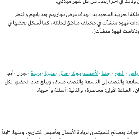
وذلك في آخر أربعاء من كل شهر ميلادي.
لمملكة العربية السعودية، بهدف عرض تجاربهم وبداياتهم والنظر
قاءات قهوة منشآت في مختلف مناطق المملكة، كما تُسجّل بعضها في
بودكاست قهوة منشآت).
رياض
-
الخبر
-
جدة
-
الأحساء
-
تبوك
-
حائل
-
عنيزة
-
بريدة
-نجران -أبها
 السابعة والنصف إلى التاسعة والنصف مساءً، ويبلغ عدد الحضور لكل
ات ونصائح للمهتمين بريادة الأعمال وتأسيس المشاريع، ومنها: "ابدأ