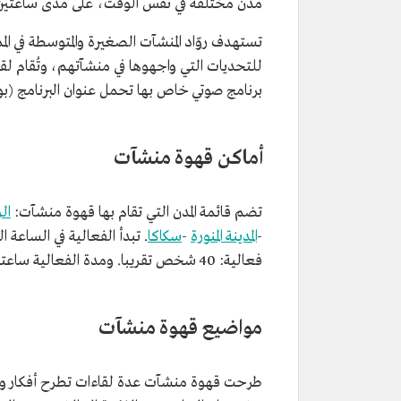
مدن مختلفة في نفس الوقت، على مدى ساعتين 
تستهدف روّاد المنشآت الصغيرة والمتوسطة في ا
للتحديات التي واجهوها في منشآتهم، وتُقام ل
برنامج صوتي خاص بها تحمل عنوان البرنامج (
أماكن قهوة منشآت
تضم قائمة المدن التي تقام بها قهوة منشآت:
ال
-
المدينة المنورة
-
سكاكا
. تبدأ الفعالية في الساعة
فعالية: 40 شخص تقريبا. ومدة الفعالية ساعتان، الساعة الأولى: محاضرة، والثانية: أسئلة و أجوبة.
مواضيع قهوة منشآت
طرحت قهوة منشآت عدة لقاءات تطرح أفكار وخبر