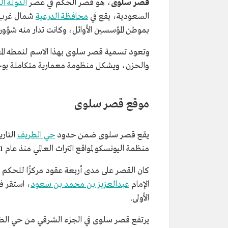
قصر سلوى
، هو قصر الحكم في عصر
الدولة ال
السعودية،
يقع في
محافظة الدرعية
شمال غرب
بموطن المؤسسين الأوائل، وكانت تدار منه شؤون ال
وتعود تسمية قصر سلوى بهذا الاسم لنمطه المع
والحزن، ويشكل منظومة معمارية متكاملة بوحدات
موقع قصر سلوى
يقع قصر سلوى ضمن حدود
حي الطريف
التاري
منظمة اليونسكو لمواقع التراث العالمي منذ عام 1431هـ/2010م.
الإمام
عبدالعزيز بن محمد بن سعود
، استقر ف
الأولى.