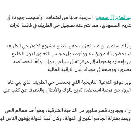
دالعزيز آل سعود
، الدرعية جانبًا من اهتمامه، وأسهمت جهودہ في
اريخ السعودي، مما نتج عنه تسجيل حي الطريف في قائمة التراث
 الآخر 1440هـ/9 ديسمبر 2018م، رعى الملك سلمان بن عبدالعزيز، حفل افتتاح مشروع تطوير حي الطريف
ة، بحضور قادة ورؤساء ووفود دول مجلس التعاون لدول الخليج
خي بإعماره وتحويله إلى مركزٍ ثقافي سياحي دولي، وفقًا لخصائصه
ٍ عصري، ووضعه في مصاف المدن التراثية العالمية.
ر موقع الدرعية التاريخية الذي يحتضن حي الطريف الذي بني عام
 لتمكين الزوار من فرصة استحضار تاريخ الملوك والأبطال والتعرف عن كثب على
"، ويجاوره قصر سلوى من الناحية الشرقية، وهو أحد معالم الحي
يعد بمنزلة الجامع الكبير في الدولة، وكان أئمة الدولة يؤمّون الناس فيه