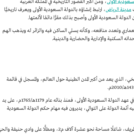
سعودية الأولى
، ومن أكبر القصور التاريخية في المملكة العربية
مدينة الرياض
، ارتبط إنشاؤه بالدولة السعودية الأولى ويعرف تاريخيًّا
دولة السعودية الأولى وأصبح بذلك مقرًّا دائمًا لأئمتها.
ماري وتعدد منافعه، وكأنه يسلي الساكن فيه والزائر له ويذهب الهم
ه السكنية والإدارية والحضارية والدينية.
خي، الذي يعد من أكبر المدن الطينية حول العالم، والمسجل في قائمة
كان القصر على مدى أربعة عقود مركزًا للحكم في عهد الدولة السعودية الأولى، فمنذ بنائه عام 1179هـ/1765م، على يد
يه أئمة الدولة على التوالي، يديرون فيه مهام حكم الدولة السعودية
يرتفع قصر سلوى في الجزء الشرقي من حي الطريف، شاغلًا مساحة نحو عشرة آلاف م2، ومطلًّا على وادي حنيفة وال