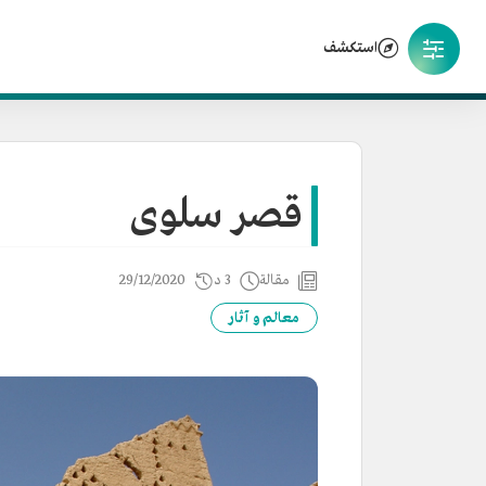
استكشف
قصر سلوى
مقالة
3 د
29/12/2020
معالم و آثار