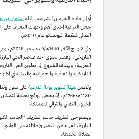
إحياء الدرعية وتطوير حي الطريف
أولى خادم الحرمين الشريفين الملك
سلمان بن عب
جعل الدرعية إحدى أهم وجهات التعرف على الت
العالمي لمنظمة اليونسكو عام 2010م.
وفي 2 ربيع
التاريخي، وقصر سلوى أحد عناصر الحي البارز
العربية، ويهدف المشروع إلى تطوير الحي التاري
التاريخية والثقافية والعمرانية والبيئية في إطار
وتعمل
هيئة تطوير بوابة الدرعية
على صون وتطوي
1180هـ/1766م، إذ يحظى الموقع بعناية
المخزون الثقافي والتراثي للمملكة.
ويضم حي الطريف جامع الطريف "الجامع الكبير
البارزة، لقربه من القصر وإطلالته على الوادي، و
لصلاة الجمعة.