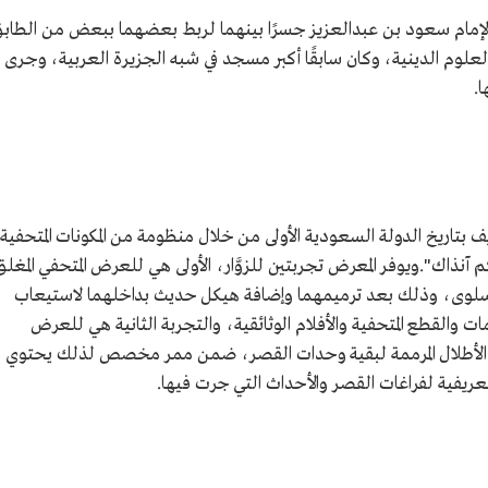
الإمام سعود بن عبدالعزيز جسرًا بينهما لربط بعضهما ببعض من الطاب
لوم الدينية، وكان سابقًا أكبر مسجد في شبه الجزيرة العربية، وجرى
.
تاريخ الدولة السعودية الأولى من خلال منظومة من المكونات المتحفية
 آنذاك".ويوفر المعرض تجربتين للزوَّار، الأولى هي للعرض المتحفي المغلق
لوى، وذلك بعد ترميمهما وإضافة هيكل حديث بداخلهما لاستيعاب
ت والقطع المتحفية والأفلام الوثائقية، والتجربة الثانية هي للعرض
ُل بين الأطلال المرممة لبقية وحدات القصر، ضمن ممر مخصص لذلك يحتوي
تعريفية لفراغات القصر والأحداث التي جرت فيها.