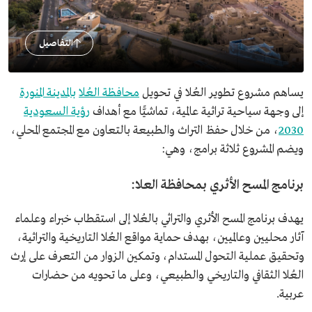
التفاصيل
يساهم مشروع تطوير العُلا في تحويل
محافظة العُلا
بالمدينة المنورة
إلى وجهة سياحية تراثية عالمية، تماشيًّا مع أهداف
رؤية السعودية
2030
، من خلال حفظ التراث والطبيعة بالتعاون مع المجتمع المحلي،
ويضم المشروع ثلاثة برامج، وهي:
برنامج المسح الأثري بمحافظة العلا:
يهدف برنامج المسح الأثري والتراثي بالعُلا إلى استقطاب خبراء وعلماء
آثار محليين وعالميين، بهدف حماية مواقع العُلا التاريخية والتراثية،
وتحقيق عملية التحول المستدام، وتمكين الزوار من التعرف على إرث
العُلا الثقافي والتاريخي والطبيعي، وعلى ما تحويه من حضارات
عربية.