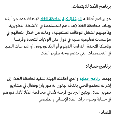
برنامج العُلا للابتعاث:
هو برنامج أطلقته
الهيئة الملكية لمحافظة العُلا
لابتعاث عدد من أبناء
وبنات محافظة العُلا لإعدادهم للمساهمة في الأنشطة التطويرية،
وتأهيلهم لشغل الوظائف المستقبلية، وذلك من خلال ابتعاثهم في
مؤسسات تعليمية عالمية في دول مثل الولايات المتحدة وفرنسا
والمملكة المتحدة، لدراسة الدبلوم أو البكالوريوس أو الدراسات العليا
في التخصصات التي تدعم توجه تطوير العُلا.
برنامج حماية:
يهدف
برنامج حماية
والذي أطلقته الهيئة الملكية لمحافظة العُلا، إلى
إشراك المجتمع المحلي بكثافة ليكون له دور بارز وفعّال في مشاريع
تطوير العُلا، ويتيح البرنامج فرصة لأهالي محافظة العُلا لأداء دورهم
في حماية وصون تراث العُلا الإنساني والطبيعي.
المصادر