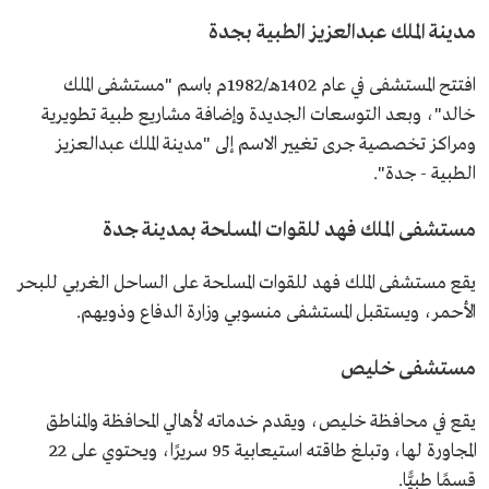
مدينة الملك عبدالعزيز الطبية بجدة
افتتح المستشفى في عام 1402هـ/1982م باسم "مستشفى الملك
خالد"، وبعد التوسعات الجديدة وإضافة مشاريع طبية تطويرية
ومراكز تخصصية جرى تغيير الاسم إلى "مدينة الملك عبدالعزيز
الطبية - جدة".
مستشفى الملك فهد للقوات المسلحة بمدينة جدة
يقع مستشفى الملك فهد للقوات المسلحة على الساحل الغربي للبحر
الأحمر، ويستقبل المستشفى منسوبي وزارة الدفاع وذويهم.
مستشفى خليص
يقع في محافظة خليص، ويقدم خدماته لأهالي المحافظة والمناطق
المجاورة لها، وتبلغ طاقته استيعابية 95 سريرًا، ويحتوي على 22
قسمًا طبيًّا.