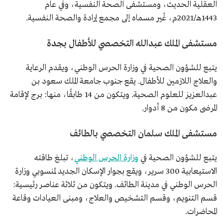
العقلية الحديث، ومستشفى الصحة النفسية، وفي عام
1443هـ/2021م، غُير مسماه إلى مجمع إرادة والصحة النفسية.
مستشفى الملك عبدالله التخصصي للأطفال بجدة
يتبع للشؤون الصحية في وزارة الحرس الوطني، ويقدم الرعاية
والعلاج اللازمين للأطفال. يقع جنوب جامعة الملك سعود بن
عبدالعزيز للعلوم الصحية. ويتكون من 14 طابقًا، منها: برج لإقامة
المرضى مكون من 8 أدوار.
مستشفى الملك سلمان التخصصي بالطائف
يتبع للشؤون الصحية في
وزارة الحرس الوطني
، تبلغ طاقته
الاستيعابية 300 سرير، ويقع بجوار الإسكان الجديد لمنسوبي وزارة
الحرس الوطني في مدينة الطائف. ويتكون من ثلاثة عناصر رئيسية:
قسم التنويم، وقسم التشخيص والعلاج، ومبنى العيادات وقاعة
المحاضرات.