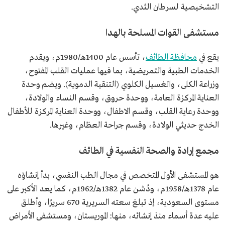
التشخيصية لسرطان الثدي.
مستشفى القوات المسلحة بالهدا
يقع في
محافظة الطائف
، تأسس عام 1400هـ/1980م، ويقدم
الخدمات الطبية والتمريضية، بما فيها عمليات القلب المفتوح،
وزراعة الكلى، والغسيل الكلوي (التنقية الدموية). ويضم وحدة
العناية المركزة العامة، ووحدة حروق، وقسم النساء والولادة،
ووحدة رعاية القلب، وقسم الاطفال، ووحدة العناية المركزة للأطفال
الخدج حديثي الولادة، وقسم جراحة العظام، وغيرها.
مجمع إرادة والصحة النفسية في الطائف
هو المستشفى الأول المتخصص في مجال الطب النفسي، بدأ إنشاؤه
عام 1378هـ/1958م، ودُشن عام 1382هـ/1962م، كما يعد الأكبر على
مستوى السعودية، إذ تبلغ سعته السريرية 670 سريرًا، وأطلق
عليه عدة أسماء منذ إنشائه، منها: الموريستان، ومستشفى الأمراض