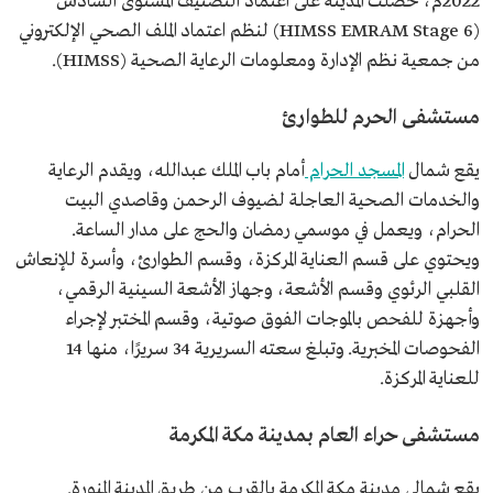
2022م، حصلت المدينة على اعتماد التصنيف المستوى السادس
(HIMSS EMRAM Stage 6) لنظم اعتماد الملف الصحي الإلكتروني
من جمعية نظم الإدارة ومعلومات الرعاية الصحية (HIMSS).
مستشفى الحرم للطوارئ
يقع شمال
المسجد الحرام
أمام باب الملك عبدالله، ويقدم الرعاية
والخدمات الصحية العاجلة لضيوف الرحمن وقاصدي البيت
الحرام، ويعمل في موسمي رمضان والحج على مدار الساعة.
ويحتوي على قسم العناية المركزة، وقسم الطوارئ، وأسرة للإنعاش
القلبي الرئوي وقسم الأشعة، وجهاز الأشعة السينية الرقمي،
وأجهزة للفحص بالموجات الفوق صوتية، وقسم المختبر لإجراء
الفحوصات المخبرية. وتبلغ سعته السريرية 34 سريرًا، منها 14
للعناية المركزة.
مستشفى حراء العام بمدينة مكة المكرمة
يقع شمالي مدينة مكة المكرمة بالقرب من طريق المدينة المنورة.