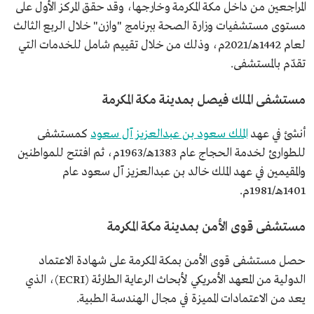
المراجعين من داخل مكة المكرمة وخارجها، وقد حقق المركز الأول على
مستوى مستشفيات وزارة الصحة ببرنامج "وازن" خلال الربع الثالث
لعام 1442هـ/2021م، وذلك من خلال تقييم شامل للخدمات التي
تقدّم بالمستشفى.
مستشفى الملك فيصل بمدينة مكة المكرمة
أنشئ في عهد
الملك سعود بن عبدالعزيز آل سعود
كمستشفى
للطوارئ لخدمة الحجاج عام 1383هـ/1963م، ثم افتتح للمواطنين
والمقيمين في عهد الملك خالد بن عبدالعزيز آل سعود عام
1401هـ/1981م.
مستشفى قوى الأمن بمدينة مكة المكرمة
حصل مستشفى قوى الأمن بمكة المكرمة على شهادة الاعتماد
الدولية من المعهد الأمريكي لأبحاث الرعاية الطارئة (ECRI)، الذي
يعد من الاعتمادات المميزة في مجال الهندسة الطبية.