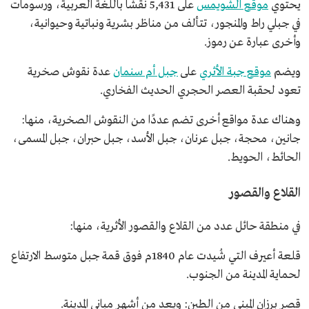
يحتوي
موقع الشويمس
على 5,431 نقشًا باللغة العربية، ورسومات
في جبلي راط والمنجور، تتألف من مناظر بشرية ونباتية وحيوانية،
وأخرى عبارة عن رموز.
ويضم
موقع جبة الأثري
على
جبل أم سنمان
عدة نقوش صخرية
تعود لحقبة العصر الحجري الحديث الفخاري.
وهناك عدة مواقع أخرى تضم عددًا من النقوش الصخرية، منها:
جانين، محجة، جبل عرنان، جبل الأسد، جبل حبران، جبل المسمى،
الحائط، الحويط.
القلاع والقصور
في منطقة حائل عدد من القلاع والقصور الأثرية، منها:
قلعة أعيرف التي شُيدت عام 1840م فوق قمة جبل متوسط الارتفاع
لحماية المدينة من الجنوب.
قصر برزان المبني من الطين: ويعد من أشهر مباني المدينة.