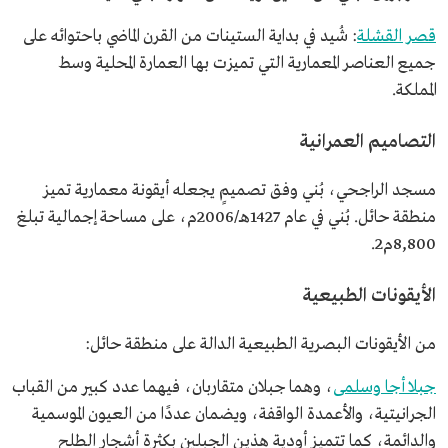
قصر القشلة
: شُيد في بداية الستينات من القرن الماضي باحتوائه على
جميع العناصر المعمارية التي تميزت بها العمارة المحلية وسط
المملكة.
التصاميم العمرانية
مسجد الراجحي، بُني وفق تصميمٍ يجعله أيقونة معمارية تميز
منطقة حائل. بُني في عام 1427هـ/2006م، على مساحة إجمالية تبلغ
8,800م2.
الأيقونات الطبيعية
من الأيقونات البصرية الطبيعية الدالة على منطقة حائل:
جبلا أجا وسلمى
، وهما جبلان متقاربان، فيهما عدد كبير من القباب
الجرانيتية، والأعمدة الواقفة، ويضمان عددًا من العيون الموسمية
والدائمة، كما تتميز أودية هذين الجبلين بكثرة أشجار الطلح