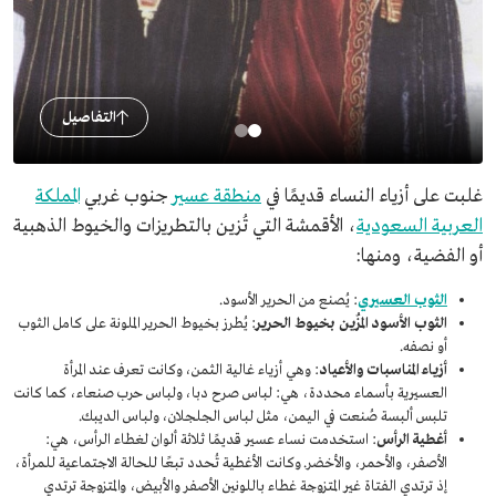
التفاصيل
غلبت على أزياء النساء قديمًا في
منطقة عسير
جنوب غربي
المملكة
العربية السعودية
، الأقمشة التي تُزين بالتطريزات والخيوط الذهبية
أو الفضية، ومنها:
الثوب العسيري
: يُصنع من الحرير الأسود.
الثوب الأسود المُزين بخيوط الحرير
: يُطرز بخيوط الحرير الملونة على كامل الثوب
أو نصفه.
أزياء المناسبات والأعياد
: وهي أزياء غالية الثمن، وكانت تعرف عند المرأة
العسيرية بأسماء محددة، هي: لباس صرح دبا، ولباس حرب صنعاء، كما كانت
تلبس ألبسة صُنعت في اليمن، مثل لباس الجلجلان، ولباس الديبك.
أغطية الرأس
: استخدمت نساء عسير قديمًا ثلاثة ألوان لغطاء الرأس، هي:
الأصفر، والأحمر، والأخضر. وكانت الأغطية تُحدد تبعًا للحالة الاجتماعية للمرأة،
إذ ترتدي الفتاة غير المتزوجة غطاء باللونين الأصفر والأبيض، والمتزوجة ترتدي