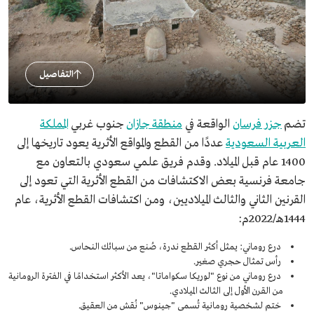
التفاصيل
تضم
جزر فرسان
الواقعة في
منطقة جازان
جنوب غربي
المملكة
العربية السعودية
عددًا من القطع والمواقع الأثرية يعود تاريخها إلى
1400 عام قبل الميلاد. وقدم فريق علمي سعودي بالتعاون مع
جامعة فرنسية بعض الاكتشافات من القطع الأثرية التي تعود إلى
القرنين الثاني والثالث الميلاديين، ومن اكتشافات القطع الأثرية، عام
1444هـ/2022م:
درع روماني: يمثل أكثر القطع ندرة، صُنع من سبائك النحاس.
رأس تمثال حجري صغير.
درع روماني من نوع "لوريكا سكواماتا"، يعد الأكثر استخدامًا في الفترة الرومانية
من القرن الأول إلى الثالث الميلادي.
ختم لشخصية رومانية تُسمى "جينوس" نُقش من العقيق.