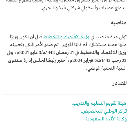
البحرية برأس الخير للشؤون التجارية والمالية، ومديرًا لمشروع صفقة
اندماج عمليات وأسطولي شركتي فيلا والبحري.
مناصبه
تولى عدة مناصب في
وزارة الاقتصاد والتخطيط
قبل أن يكون وزيرًا،
منها عمله مستشارًا، ثم نائبًا للوزير، ثم صدر الأمر الملكي بتعيينه
وزيرًا للاقتصاد والتخطيط في 21 رمضان 1442هـ/3 مايو 2021م، وفي
25 رجب 1445هـ/6 فبراير 2024م، اُختير رئيسًا لمجلس إدارة صندوق
البنية التحتية الوطني.
المصادر
هيئة تقويم التعليم والتدريب.
المركز الوطني للتخصيص.
وكالة الأنباء السعودية.