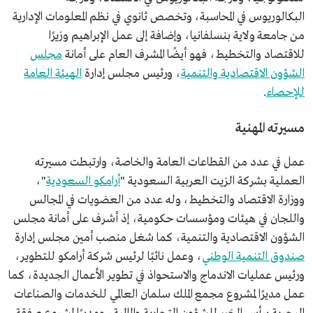
بنسلفانيا.
البكالوريوس في المحاسبة، وتخصص ثانوي في نظم المعلومات الإدارية
من جامعة ولاية بنسلفانيا، وإضافة إلى عمل الإبراهيم وزيرًا
للاقتصاد والتخطيط، فهو أيضًا المشرف العام على أمانة
مجلس
الشؤون الاقتصادية والتنمية
، ورئيس مجلس إدارة
الهيئة العامة
للإحصاء
.
مسيرته المهنية
عمل في عدد من القطاعات العامة والخاصة، وارتبطت مسيرته
العملية بشركة الزيت العربية السعودية "
أرامكو السعودية
"،
ووزارة الاقتصاد والتخطيط، وله عدد من العضويات في المجالس
واللجان في هيئات ومؤسسات حكومية، إذ أشرف على أمانة مجلس
الشؤون الاقتصادية والتنمية، كما شغل منصب أمين مجلس إدارة
صندوق التنمية الوطني
، وعمل نائبًا لرئيس شركة أرامكو للتطوير،
ورئيس عمليات الاندماج والاستحواذ في تطوير الأعمال الجديدة، كما
عمل مديرًا لمشروع مجمع الملك سلمان العالمي للخدمات والصناعات