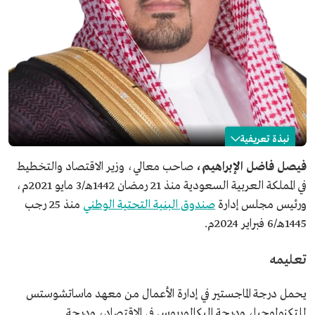
نبذة تعريفية
فيصل الإبراهيم
فيصل فاضل الإبراهيم،
صاحب معالي، وزير الاقتصاد والتخطيط
في المملكة العربية السعودية منذ 21 رمضان 1442هـ/3 مايو 2021م،
الاسم
فيصل بن فاضل الإبراهيم.
ورئيس مجلس إدارة
صندوق البنية التحتية الوطني
منذ 25 رجب
المنصب الحالي
وزير الاقتصاد والتخطيط.
1445هـ/6 فبراير 2024م.
تاريخ التعيين
1442هـ/2021م.
المؤهلات العلمية
بكالوريوس في الاقتصاد والمحاسبة من جامعة ولاية
تعليمه
بنسلفانيا.
ماجستير في تخصص إدارة الأعمال من معهد
ماساتشوستس للتكنولوجيا.
يحمل درجة الماجستير في إدارة الأعمال من معهد ماساتشوستس
تخصص ثانوي في نظم المعلومات الإدارية من جامعة ولاية
للتكنولوجيا، ودرجة البكالوريوس في الاقتصاد، ودرجة