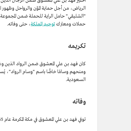
اختير فهد بن علي المعشوق ضمن الرجال الذين 
التصنيف
أحد رواد تأسيس المملكة العربية 
الرياض، من أجل حماية المؤن والرواحل وظهور 
الذين رافقوا الملك المؤسس عبدالعز
عبدالرحمن آل سعود في مسيرته م
"الشليقي" حامل الراية للحملة ضمن المجموعة ن
لاستعادة الرياض.
حملات ومعارك
توحيد المملكة
، حتى وفاته.
دوره في معركة
كان ضمن الرجال الذين أبقاهم المل
استعادة الرياض
ضلع الشقيب لحماية المؤن والروا
المهاجمين وإسنادهم عند الحاجة.
تكريمه
الوفاة
مكة المكرمة، 1946م.
كان فهد بن علي المعشوق ضمن الرواد الذين وج
السعودية.
وفاته
توفي
فهد بن علي المعشوق
في مكة المكرمة
عام
1365ه