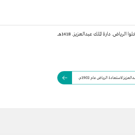
الرياض. دارة الملك عبدالعزيز. 1418هـ.
عزيز لاستعادة الرياض عام 1902م.