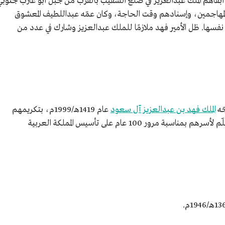
أبقاهم الملك عبدالعزيز في ضلع الشقيب بالقرب من جبل أبو غارب جنوبي
السعودية،
المهاجمين، وإسنادهم وقت الحاجة، وكان عمّه عبداللطيف المعشوق
يز بن
ن الكويت
فسها. ظل الأمير فهد ملازمًا للملك عبدالعزيز وشارك في عدد من
ك عبدالعزيز في
حل وظهور
ّه
الملك فهد بن عبدالعزيز آل سعود
عام 1419هـ/1999م، بتكريمهم
ومنحهم وسامًا خاصًّا باسم "وسام الرواد"، يُسلّم لأسرهم بمناسبة مرور 100 عام على تأسيس المملكة العربية
ـ/1946م.