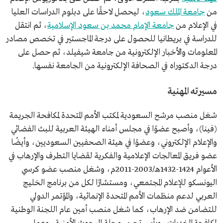
سعود الإسلامية.
من
جامعة الملك سعود
، ليحصل لاحقًا على دبلوم الدراسات العليا
بكالوريوس الإعلام من جامعة الملك سعود.
في الإعلام من
جامعة الإمام محمد بن سعود الإسلامية
، ثم انتقل
محطات مهنية
رئيس لجنة الإعلام والثقافة في مجلس الشورى.
للدراسة في بريطانيا للحصول على درجة الماجستير في تخصص مصادر
مرشح السعودية لمكتب الأمم المتحدة لمكافحة الجريمة
(فيينا).
المعلومات والأخبار الإلكترونية من جامعة شيفيلد، ثم حصل على
عضو مجلس أمناء الهيئة العربية للبث الفضائي والإعلام
درجة الدكتوراه في الصحافة الإلكترونية من الجامعة نفسها.
الإلكتروني.
أمين عام اللجنة الوطنية لمكافحة المخدرات.
مستشار مشروع الخدمات التفاعلية لخدمة البث الأرضي
مسيرته المهنية
الرقمي.
شغل منصب مرشح السعودية لمكتب الأمم المتحدة لمكافحة الجريمة
(فينا)، وأصبح عضوًا في مجلس أمناء الهيئة العربية للبث الفضائي
والإعلام الإلكتروني، وعضوًا في هيئة الصحفيين السعوديين، وأيضًا
عضو فريق المعالجات الإعلامية والفكرية لقضايا التطرف والإرهاب في
الأعوام 1424-1432هـ/2003-2011م، وشغل منصب عضو كرسي
اليونسكو للإعلام المجتمعي، ومستشارًا لكل من برنامج الخليج
العربي لدعم منظمات الأمم المتحدة الإنمائية، والمؤتمر الدولي
للتضامن ضد الإرهاب، كما شغل منصب أمين عام اللجنة الوطنية