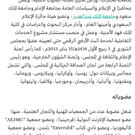
لمكافحة المخدرات، ورأس تحرير مجلة البحوث الأمنية، وعمل
محاضرًا في الإعلام والسياسات العامة بجامعة الإمام وجامعة الملك
سعود و
جامعة الملك عبدالعزيز
، وعضو هيئة جائزة الإعلام
السعودي وأمينها العام، وأدار مركز البحوث والدراسات في كلية
الملك فهد الأمنية، وعمل في منصب مستشار مشروع الخدمات
التفاعلية لخدمة البث الأرضي الرقمي حتى تعيينه عضوًا بمجلس
الشورى في 3 ربيع الأول 1434هـ/15 يناير 2013م، كما رأس لجنة
الإعلام والثقافة في المجلس، ولجنة الشؤون الخارجية، وهو رئيس
اللجنة الرابعة من لجان الصداقة البرلمانية في المجلس، والتي تشمل
مجالس وبرلمانات دول: روسيا، وأوكرانيا، وبيلاروس، ورومانيا،
ومقدونيا، وألبانيا، وأذربيجان، وجورجيا، ولاتفيا، وليتوانيا.
عضوياته
شغل عضوية عدد من الجمعيات المهنية واللجان العلمية، منها:
عضو جمعية الإنترنت الدولية (فرجينيا)، وعضو جمعية "AEJMC"
كاليفورنيا، وعضو نادي كتاب "Emerald" بلندن، وعضو جمعية