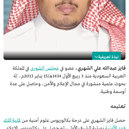
نبذة تعريفية
فايز عبدالله الشهري
فايز عبدالله علي الشهري،
عضو في
مجلس الشورى
في المملكة
العربية السعودية منذ 3 ربيع الأول 1434هـ/15 يناير 2013م، لهُ
الاسم
فايز عبدالله الشهري.
بحوث علمية منشورة في مجال الإعلام والأمن، وحاصل على عدة
المنصب الحالي
عضو مجلس الشورى ورئيس لجنة الشؤون الخارجية في
أوسمة وطنية.
المجلس.
التعليم
دكتوراه في الصحافة الإلكترونية من جامعة شيفيلد في
بريطانيا.
تعليمه
ماجستير في تخصص مصادر المعلومات والأخبار الإلكترونية
من جامعة شيفيلد في بريطانيا.
حصل فايز الشهري على درجة بكالوريوس علوم أمنية من
كلية الملك
بكالوريوس علوم أمنية من كلية الملك فهد الأمنية.
دبلوم الدراسات العليا في الإعلام من جامعة الإمام محمد بن
فهد الأمنية
بمرتبة الشرف الأولى، ثم حصل على بكالوريوس الإعلام