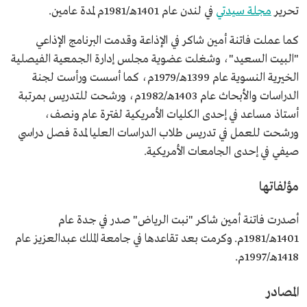
تحرير
مجلة سيدتي
في لندن عام 1401هـ/1981م لمدة عامين.
كما عملت فاتنة أمين شاكر في الإذاعة وقدمت البرنامج الإذاعي
"البيت السعيد"، وشغلت عضوية مجلس إدارة الجمعية الفيصلية
الخيرية النسوية عام 1399هـ/1979م، كما أسست ورأست لجنة
الدراسات والأبحاث عام 1403هـ/1982م، ورشحت للتدريس بمرتبة
أستاذ مساعد في إحدى الكليات الأمريكية لفترة عام ونصف،
ورشحت للعمل في تدريس طلاب الدراسات العليا لمدة فصل دراسي
صيفي في إحدى الجامعات الأمريكية.
مؤلفاتها
أصدرت فاتنة أمين شاكر "نبت الرياض" صدر في جدة عام
1401هـ/1981م. وكرمت بعد تقاعدها في جامعة الملك عبدالعزيز عام
1418هـ/1997م.
المصادر