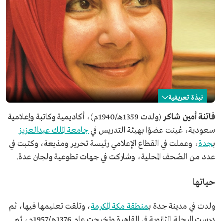
نبذة تعريفية
فاتنة أمين شاكر
فاتنة أمين شاكر
(ولدت
1359هـ/1940م)،
أكاديمية وكاتبة وإعلامية
سعودية، عُينت عضوًا بهيئة التدريس في
جامعة الملك عبدالعزيز
الاسم
فاتنة أمين شاكر.
ب
جدة
، وعملت في القطاع الإعلامي رئيسة تحرير ومذيعة، وكتبت في
تاريخ الميلاد
1940م.
عدد من الصُحف المحلية، وشاركت في جهات تطوعية ولجان عدة.
مكان الميلاد
مدينة جدة، منطقة مكة المكرمة.
المجال المهني
أكاديمية.
حياتها
كاتبة وإعلامية.
التعليم
بكالوريوس في تخصص إدارة الأعمال من كلية التجارة
ولدت في مدينة جدة ب
منطقة مكة المكرمة
، وتلقت تعليمها فيها، ثم
بجامعة القاهرة.
درست المرحلة الثانوية في القاهرة وتخرجت عام 1376هـ/1957م، ثم
ماجستير من جامعة تكساس بأمريكا.