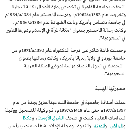
دكتوراه من جامعة بوردو في ولاية إنديانا بأمريكا.
التحقت بجامعة القاهرة في تخصص إدارة الأعمال بكلية التجارة
وتخرجت عام 1382هـ/1962م، ودرست الماجستير عام 1384هـ/1964م
في جامعة تكساس بأمريكا ونالت الشهادة عام 1386هـ/1966م،
وكانت رسالة الماجستير بعنوان "مكانة المرأة في الإسلام ودورها المتغير
في السعودية".
وحصلت فاتنة شاكر على درجة الدكتوراه عام 1392هـ/1971م من
جامعة بوردو في ولاية إنديانا بأمريكا، وكانت رسالتها بعنوان
"التحديث في الدول النامية: دراسة نموذج المملكة العربية
السعودية".
مسيرتها المهنية
عملت أستاذة جامعية في جامعة الملك عبدالعزيز بجدة من عام
1397هـ/1977م حتى عام 1418هـ/1997م، ثم وكيلة للتسجيل ووكيلة
للدراسات العليا، كتبت في صحف
الشرق الأوسط
، و
عكاظ
،
و
الرياض
، و
المدينة
، والندوة، ومجلة الإعلام،شغلت منصب رئيس