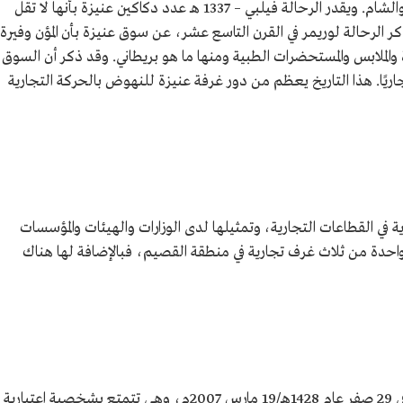
مركز تجاري كبير يختلف اليه التجار من بغداد والشام. ويقدر الرحالة فيلبي – 1337 هـ عدد دكاكين عنيزة بأنها لا تقل
 الرحالة لوريمر في القرن التاسع عشر، عن سوق عنيزة بأن المؤن وفيرة
 والملابس والمستحضرات الطبية ومنها ما هو بريطاني. وقد ذكر أن السوق
ًا. هذا التاريخ يعظم من دور غرفة عنيزة للنهوض بالحركة التجارية
 في القطاعات التجارية، وتمثيلها لدى الوزارات والهيئات والمؤسسات
احدة من ثلاث غرف تجارية في منطقة القصيم، فبالإضافة لها هناك
تأسست غرفة عنيزة بموجب قرار وزير التجارة في 29 صفر عام 1428هـ/19 مارس 2007م، وهي تتمتع بشخصية اعتبارية