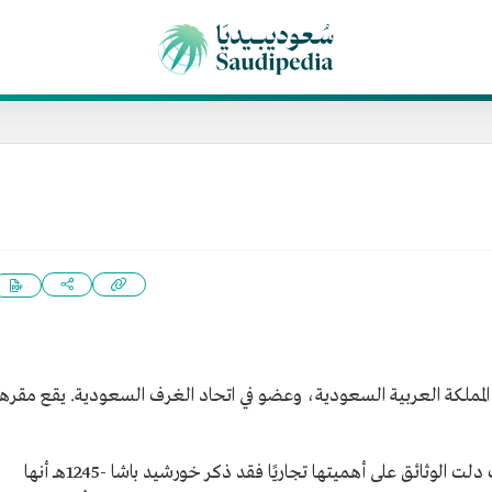
رفة تجارية في المملكة العربية السعودية، وعضو في اتحاد الغرف السعودية. يقع مقرها
عرفت عنيزة منذ القدم بالنشاط التجاري، حيث دلت الوثائق على أهميتها تجاريًا فقد ذكر خورشيد باشا -1245هــ أنها