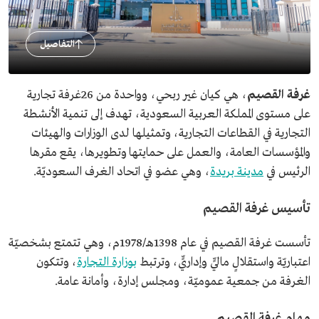
التفاصيل
غرفة القصيم
، هي كيان غير ربحي، وواحدة من 26غرفة تجارية
على مستوى المملكة العربية السعودية، تهدف إلى تنمية الأنشطة
التجارية في القطاعات التجارية، وتمثيلها لدى الوزارات والهيئات
والمؤسسات العامة، والعمل على حمايتها وتطويرها، يقع مقرها
الرئيس في
مدينة بريدة
، وهي عضو في اتحاد الغرف السعوديّة.
تأسيس غرفة القصيم
تأسست غرفة القصيم في عام 1398هـ/1978م، وهي تتمتع بشخصيّة
اعتباريّة واستقلالٍ ماليٍّ وإداريٍّ، وترتبط
بوزارة التجارة
، وتتكون
الغرفة من جمعية عموميّة، ومجلس إدارة، وأمانة عامة.
مهام غرفة القصيم