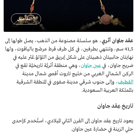
التفاصيل
عقد جاوان أثري
، هو سلسلة مصنوعة من الذهب، يصل طولها إلى
41,5 سم، وتنتهي بطرفين، في كل طرف قرط مرصّع بالياقوت، ولها
نهايتان جانبيتان ذهبيتان على شكل إبريق من اللؤلؤ.عُثر عليه في
ضريح جاوان، في
عين جاوان
، وهي منطقة أثريَّة تاريخيَّة تقع في
الركن الشمالي الغربي من خليج تاروت أقصى شمال مدينة
القطيف
، وإلـى جنوب شرقي مدينة صفوى في المنطقة الشرقية
بالمملكة العربية السعودية.
تاريخ عِقد جاوان
يعود تاريخ عِقد جاوان إلى القرن الثاني الميلادي، استُخدم كإحدى
حلي الزينة في حضارة عين جاوان.