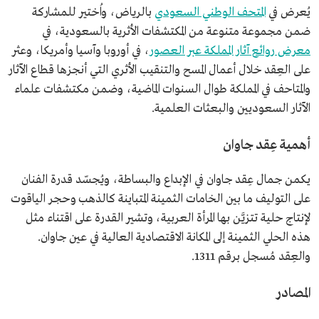
يُعرض في
المتحف الوطني السعودي
بالرياض، واُختير للمشاركة
ضمن مجموعة متنوعة من المكتشفات الأثرية بالسعودية، في
معرض روائع آثار المملكة عبر العصور
، في أوروبا وآسيا وأمريكا، وعثر
على العِقد خلال أعمال المسح والتنقيب الأثري التي أنجزها قطاع الآثار
والمتاحف في المملكة طوال السنوات الماضية، وضمن مكتشفات علماء
الآثار السعوديين والبعثات العلمية.
أهمية عِقد جاوان
يكمن جمال عِقد جاوان في الإبداع والبساطة، ويُجسّد قدرة الفنان
على التوليف ما بين الخامات الثمينة المتباينة كالذهب وحجر الياقوت
لإنتاج حلية تتزيَّن بها المرأة العربية، وتشير القدرة على اقتناء مثل
هذه الحلي الثمينة إلى المكانة الاقتصادية العالية في عين جاوان.
والعِقد مُسجل برقم 1311.
المصادر