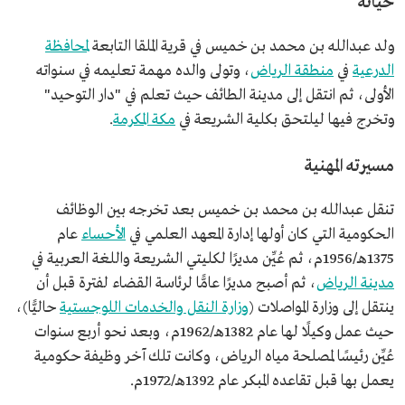
حياته
ولد عبدالله بن محمد بن خميس في قرية الملقا التابعة
لمحافظة
الدرعية
في
منطقة الرياض
، وتولى والده مهمة تعليمه في سنواته
الأولى، ثم انتقل إلى مدينة الطائف حيث تعلم في "دار التوحيد"
وتخرج فيها ليلتحق بكلية الشريعة في
مكة المكرمة
.
مسيرته المهنية
تنقل عبدالله بن محمد بن خميس بعد تخرجه بين الوظائف
الحكومية التي كان أولها إدارة المعهد العلمي في
الأحساء
عام
1375هـ/1956م، ثم عُيِّن مديرًا لكليتي الشريعة واللغة العربية في
مدينة الرياض
، ثم أصبح مديرًا عامًّا لرئاسة القضاء لفترة قبل أن
ينتقل إلى وزارة المواصلات (
وزارة النقل والخدمات اللوجستية
حاليًّا)،
حيث عمل وكيلًا لها عام 1382هـ/1962م، وبعد نحو أربع سنوات
عُيِّن رئيسًا لمصلحة مياه الرياض، وكانت تلك آخر وظيفة حكومية
يعمل بها قبل تقاعده المبكر عام 1392هـ/1972م.