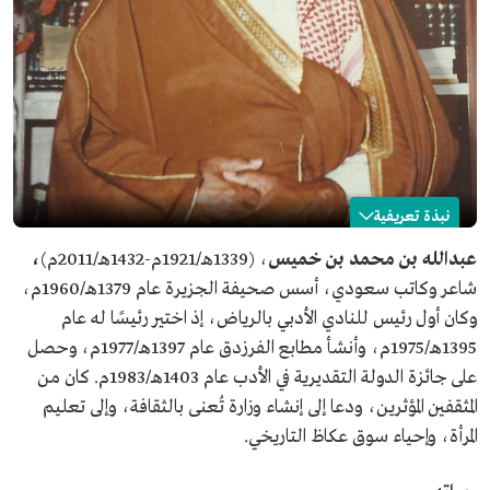
نبذة تعريفية
عبدالله بن خميس
عبدالله بن محمد بن خميس
، (1339هـ/1921م-1432هـ/2011م)
،
شاعر وكاتب سعودي، أسس صحيفة الجزيرة عام 1379هـ/1960م،
الاسم
عبدالله بن خميس.
وكان أول رئيس للنادي الأدبي بالرياض، إذ اختير رئيسًا له عام
تاريخ الميلاد
1339هـ/1921م.
1395هـ/1975م، وأنشأ مطابع الفرزدق عام 1397هـ/1977م، وحصل
مكان الميلاد
قرية الملقا التابعة لمحافظة الدرعية.
على جائزة الدولة التقديرية في الأدب عام 1403هـ/1983م. كان من
تاريخ الوفاة
1432هـ/2011م.
المثقفين المؤثرين، ودعا إلى إنشاء وزارة تُعنى بالثقافة، وإلى تعليم
المجال المهني
شاعر.
المرأة، وإحياء سوق عكاظ التاريخي.
كاتب.