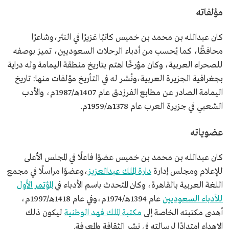
مؤلفاته
كان عبدالله بن محمد بن خميس كاتبًا غزيرًا في النثر،وشاعرًا
محافظًا، كما يُحسب من أدباء الرحلات السعوديين، تميز بوصفه
للصحراء العربية، وكان مؤرخًا اهتم بتاريخ منطقة اليمامة وله دراية
بجغرافية الجزيرة العربية،ونُشر له في التأريخ مؤلفات منها: تاريخ
اليمامة الصادر عن مطابع الفرزدق عام 1407هـ/1987م، والأدب
الشعبي في جزيرة العرب عام 1378هـ/1959م.
عضوياته
كان عبدالله بن محمد بن خميس عضوًا فاعلًا في المجلس الأعلى
للإعلام ومجلس إدارة
دارة الملك عبدالعزيز
،وعضوًا مراسلًا في مجمع
اللغة العربية بالقاهرة، وكان المتحدث باسم الأدباء في
المؤتمر الأول
للأدباء السعوديين
عام 1394هـ/1974م،وفي عام 1418هـ/1997م،
أهدى مكتبته الخاصة إلى
مكتبة الملك فهد الوطنية
ليكون ذلك
الإهداء امتدادًا لرسالته في نشر الثقافة والمعرفة.