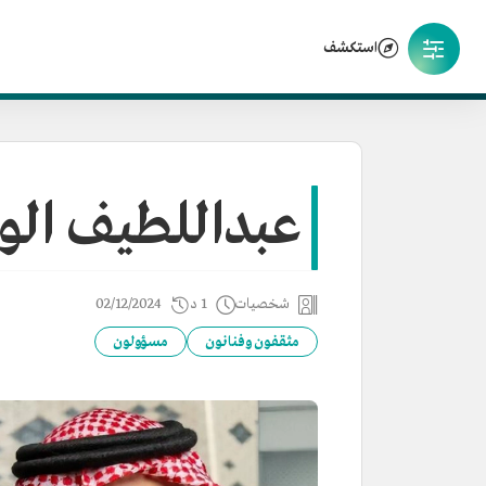
استكشف
عبداللطيف ال
شخصيات
1 د
02/12/2024
مثقفون وفنانون
مسؤولون