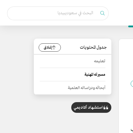
جدول المحتويات
إغلاق
تعليمه
مسيرته المهنية
أبحاثه ودراساته العلمية
استشهاد أكاديمي
صب