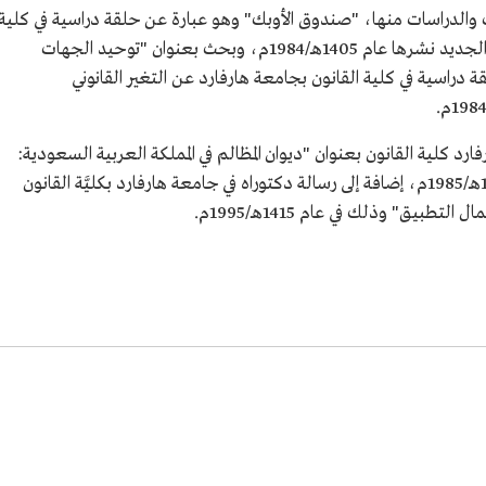
لدراسات منها، "صندوق الأوبك" وهو عبارة عن حلقة دراسية في كلية
القانون بجامعة هارفارد عن النظام الاقتصادي الجديد نشرها عام 1405هـ/1984م، وبحث بعنوان "توحيد الجهات
ة دراسية في كلية القانون بجامعة هارفارد عن التغير القانوني
 كلية القانون بعنوان "ديوان المظالم في المملكة العربية السعودية:
آفاق تطوير النظام القضائي" وذلك في عام 1406هـ/1985م، إضافة إلى رسالة دكتوراه في جامعة هارفارد بكليَّة القانون
بيق" وذلك في عام 1415هـ/1995م.