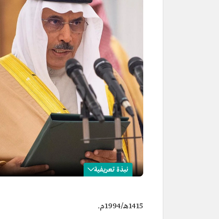
نبذة تعريفية
عبدالرحمن الحصين
1415هـ/1994م.
الاسم
عبدالرحمن الحصين.