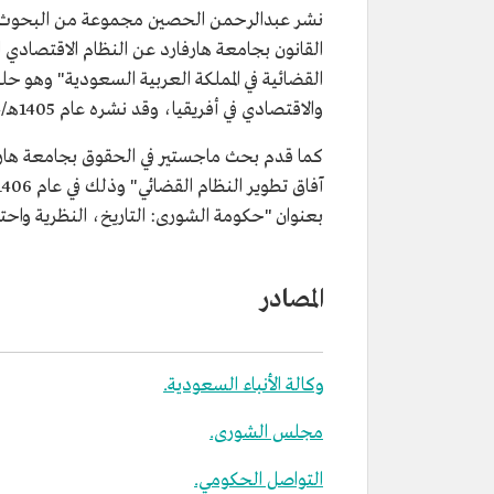
نشر عبدالرحمن الحصين مجموعة من البحوث وا
القضائية في المملكة العربية السعودية" وهو حلق
والاقتصادي في أفريقيا، وقد نشره عام 1405هـ/1984م.
كما قدم بحث ماجستير في الحقوق بجامعة هارفارد
بعنوان "حكومة الشورى: التاريخ، النظرية واحتمال التط
المصادر
وكالة الأنباء السعودية.
مجلس الشورى.
التواصل الحكومي.