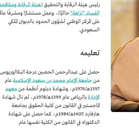
رئيس هيئة الرقابة والتحقيق (
هيئة الرقابة ومكافحة
الفساد "نزاهة"
حاليًّا)، وعمل مستشارًا ومشرفًا عامًّ
على المركز الوطني لشؤون الحدود بالديوان الملكي
السعودي.
تعليمه
حصل على عبدالرحمن الحصين درجة البكالوريوس
من
جامعة الإمام محمد بن سعود الإسلامية
عام
1397هـ/1976م، وشهادة دبلوم أنظمة من
معهد
الإدارة
بالرياض عام 1399هـ/1978م، ثم نال شهادة
الماجستير في القانون من كلية الحقوق بجامعة
هارفارد 1405هـ/1984م، كما حصل على شهادة
الدكتوراه في القانون من الكلية نفسها عام