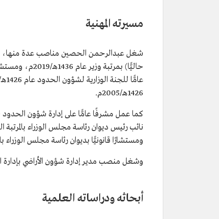
المنصب الحالي
عضو مجلس الشورى.
تاريخ التعيين
2020م.
مسيرته المهنية
المؤهلات العلمية
بكالوريوس من جامعة الإمام مح
الإسلامية.
شغل عبدالرحمن الحصين مناصب عدة منها، كان ر
شهادة دبلوم أنظمة من معهد الإد
ماجستير ودكتوراه في القانون من 
بجامعة هارفارد.
1426هـ/2005م.
ومستشارًا قانونيًّا بديوان رئاسة مجلس الوزراء بالمرتبة الرابعة عشر
وشغل منصب مدير إدارة شؤون الأراضي بإدارة الحقوق ب
أبحاثه ودراساته العلمية