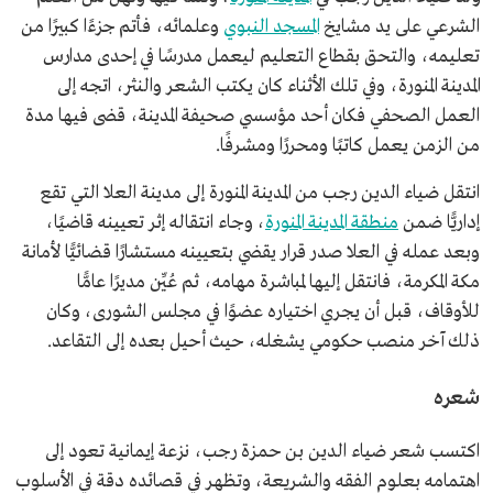
مذكرات قاضٍ.
الشرعي على يد مشايخ
المسجد النبوي
وعلمائه، فأتم جزءًا كبيرًا من
وقفة ديار ثمود.
تعليمه، والتحق بقطاع التعليم ليعمل مدرسًا في إحدى مدارس
المدينة المنورة، وفي تلك الأثناء كان يكتب الشعر والنثر، اتجه إلى
العمل الصحفي فكان أحد مؤسسي صحيفة المدينة، قضى فيها مدة
من الزمن يعمل كاتبًا ومحررًا ومشرفًا.
انتقل ضياء الدين رجب من المدينة المنورة إلى مدينة العلا التي تقع
إداريًّا ضمن
منطقة المدينة المنورة
، وجاء انتقاله إثر تعيينه قاضيًا،
وبعد عمله في العلا صدر قرار يقضي بتعيينه مستشارًا قضائيًّا لأمانة
مكة المكرمة، فانتقل إليها لمباشرة مهامه، ثم عُيِّن مديرًا عامًّا
للأوقاف، قبل أن يجري اختياره عضوًا في مجلس الشورى، وكان
ذلك آخر منصب حكومي يشغله، حيث أحيل بعده إلى التقاعد.
شعره
اكتسب شعر ضياء الدين بن حمزة رجب، نزعة إيمانية تعود إلى
اهتمامه بعلوم الفقه والشريعة، وتظهر في قصائده دقة في الأسلوب