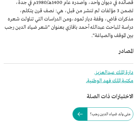
قصائده في ديوان واحد، وأصدره عام 1400هـ/1980م في جدة،
تضمن 3 مؤلفات لم تنشر من قبل، هي: نصف قرن يتكلم،
مذكرات قاضٍ، وقفة ديار ثمود،ومن الدراسات التي تناولت شعره
دراسة للباحث عبدالله أحمد باقازي بعنوان "شعر ضياء الدين رجب
بين الموقف والصياغة".
المصادر
دارة الملك عبدالعزيز.
مكتبة الملك فهد الوطنية.
الاختبارات ذات الصلة
متى ولد ضياء الدين رجب؟