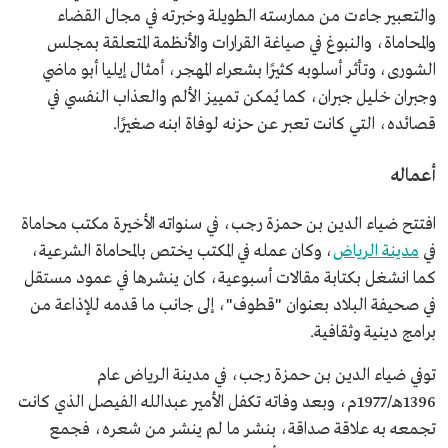
والتعبير جاءت من ممارسته الطويلة وخبرته في مجال القضاء
والمحاماة، والنبوغ في صياغة القرارات والأنظمة المتعلقة بمجلس
الشورى، وتأثر أسلوبه كثيرًا بشعراء المهجر، أمثال إيليا أبو ماضي
وجبران خليل جبران، كما يُمكن تمييز الألم والعذاب النفسي في
قصائده، التي كانت تعبر عن حزنه لوفاة ابنه صغيرًا.
أعماله
افتتح ضياء الدين بن حمزة رجب، في سنواته الأخيرة مكتب محاماة
في
مدينة الرياض
، وكان عمله في المكتب يختص بالمحاماة الشرعية،
كما انشغل بكتابة مقالات أسبوعية، كان ينشرها في عمود مستقل
في صحيفة البلاد بعنوان "قطوف"، إلى جانب ما قدمه للإذاعة من
برامج دينية وثقافية.
توفي ضياء الدين بن حمزة رجب، في مدينة الرياض عام
1396هـ/1977م، وبعد وفاته تكفل الأمير عبدالله الفيصل الذي كانت
تجمعه به علاقة صداقة، بنشر ما لم ينشر من شعره، فجمع